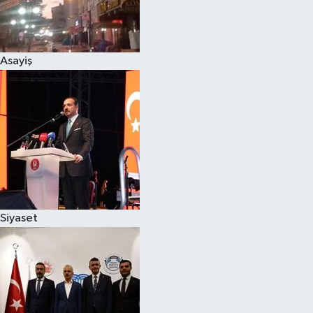
Siyaset
Asayiş
Teknoloji
Televizyon
Yaşam-Çevre
Siyaset