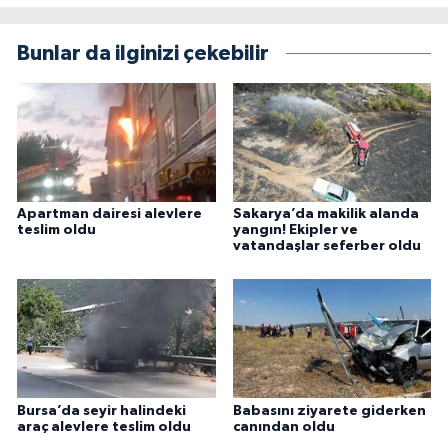
Bunlar da ilginizi çekebilir
Apartman dairesi alevlere
Sakarya’da makilik alanda
teslim oldu
yangın! Ekipler ve
vatandaşlar seferber oldu
Bursa’da seyir halindeki
Babasını ziyarete giderken
araç alevlere teslim oldu
canından oldu