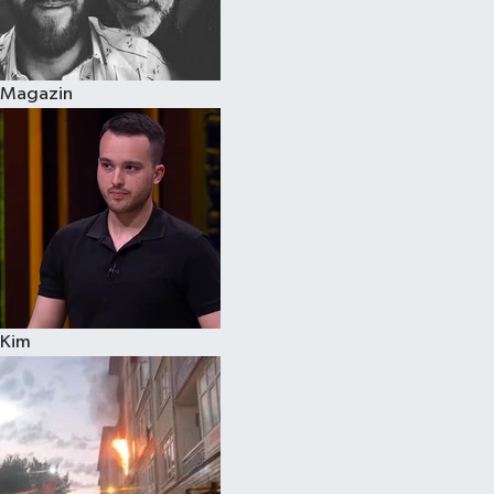
Spor
Magazin
Burç Yorumları
Çocuk
Eğitim
Hava Durumu
Kadın
Kim
Kim kimdir?
Kültür Sanat
Sağlık