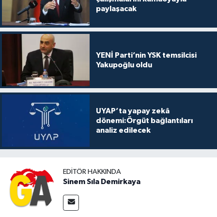
paylaşacak
YENİ Parti’nin YSK temsilcisi
Yakupoğlu oldu
UYAP’ta yapay zekâ
dönemi:Örgüt bağlantıları
analiz edilecek
EDITÖR HAKKINDA
Sinem Sıla Demirkaya