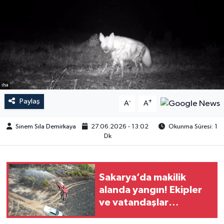
iha
Paylaş
-
+
A
A
Sinem Sıla Demirkaya
27.06.2026 - 13:02
Okunma Süresi: 1
Dk
Sakarya’da makilik
alanda yangın! Ekipler
ve vatandaşlar
seferber oldu