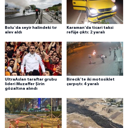
Bolu'da seyir halindeki tır
Karaman’da ticari taksi
alev aldı
refüje çıktı: 2 yaralı
UltraAslan taraftar grubu
Birecik’te iki motosiklet
lideri Muzaffer Şirin
çarpıştı: 4 yaralı
gözaltına alındı