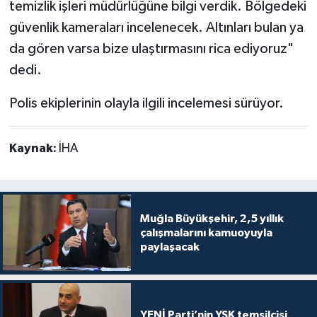
temizlik işleri müdürlüğüne bilgi verdik. Bölgedeki
güvenlik kameraları incelenecek. Altınları bulan ya
da gören varsa bize ulaştırmasını rica ediyoruz"
dedi.
Polis ekiplerinin olayla ilgili incelemesi sürüyor.
Kaynak:
İHA
Muğla Büyükşehir, 2,5 yıllık
çalışmalarını kamuoyuyla
paylaşacak
YENİ Parti’nin YSK temsilcisi