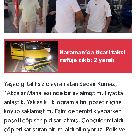
Karaman’da ticari taksi
refüje çıktı: 2 yaralı
Yaşadığı talihsiz olayı anlatan Sedair Kurnaz,
"Akçalar Mahallesi'nde bir ev almıştım. Fiyatta
anlaştık. Yaklaşık 1 kilogram altını poşetin içine
koyup saklamıştım. Eşim de temizlik yaparken
poşeti çöp sanıp dışarı atmış. Çöpçüler mi aldı,
çöpleri karıştıran biri mi aldı bilmiyoruz. Polis ve