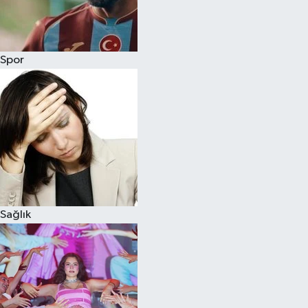
Siyaset
Spor
Teknoloji
Televizyon
Yaşam-Çevre
Sağlık