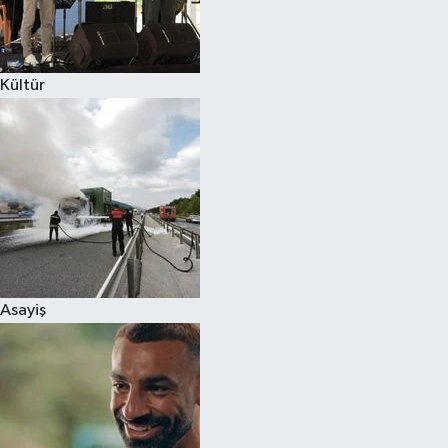
Spor
Kültür
Burç Yorumları
Çocuk
Eğitim
Hava Durumu
Kadın
Asayiş
Kim kimdir?
Kültür Sanat
Sağlık