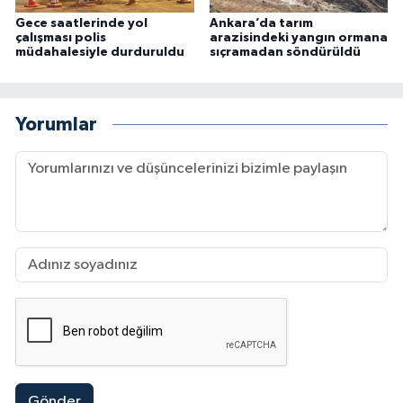
Gece saatlerinde yol
Ankara’da tarım
çalışması polis
arazisindeki yangın ormana
müdahalesiyle durduruldu
sıçramadan söndürüldü
Yorumlar
Gönder