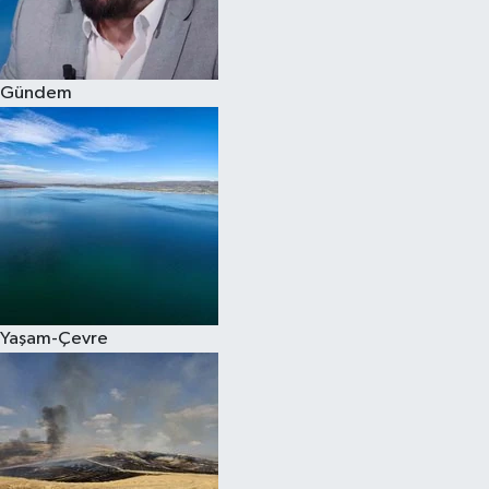
Spor
Gündem
Burç Yorumları
Çocuk
Eğitim
Hava Durumu
Kadın
Yaşam-Çevre
Kim kimdir?
Kültür Sanat
Sağlık