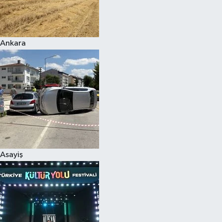
Siyaset
Ankara
Teknoloji
Televizyon
Yaşam-Çevre
Asayiş