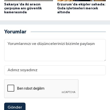
Sakarya'da iki aracın
Erzurum'da ekipler sahada:
çarpışma anı güvenlik
Gıda işletmeleri mercek
kamerasında
altında
Yorumlar
Gönder