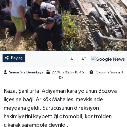
iha
Paylaş
-
+
A
A
Sinem Sıla Demirkaya
27.06.2026 - 18:45
Okunma Süresi: 1
Dk
Kaza, Şanlıurfa–Adıyaman kara yolunun Bozova
ilçesine bağlı Arıkök Mahallesi mevkisinde
meydana geldi. Sürücüsünün direksiyon
hakimiyetini kaybettiği otomobil, kontrolden
çıkarak şarampole devrildi.