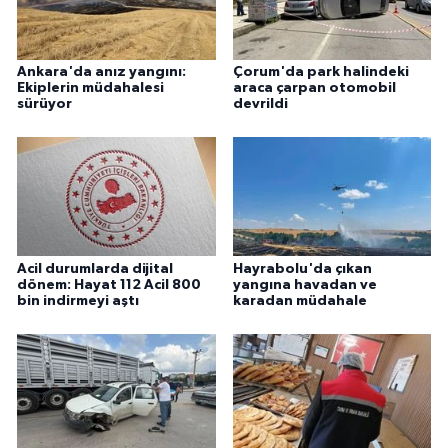
Ankara'da anız yangını:
Çorum'da park halindeki
Ekiplerin müdahalesi
araca çarpan otomobil
sürüyor
devrildi
Acil durumlarda dijital
Hayrabolu'da çıkan
dönem: Hayat 112 Acil 800
yangına havadan ve
bin indirmeyi aştı
karadan müdahale