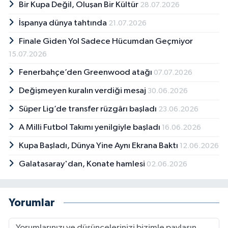
Bir Kupa Değil, Oluşan Bir Kültür
28.07.2026
İspanya dünya tahtında
21.07.2026
Finale Giden Yol Sadece Hücumdan Geçmiyor
15.07.2026
Fenerbahçe’den Greenwood atağı
07.07.2026
Değişmeyen kuralın verdiği mesaj
30.06.2026
Süper Lig’de transfer rüzgârı başladı
23.06.2026
A Milli Futbol Takımı yenilgiyle başladı
16.06.2026
Kupa Başladı, Dünya Yine Aynı Ekrana Baktı
12.06.2026
Galatasaray'dan, Konate hamlesi
02.06.2026
Yorumlar