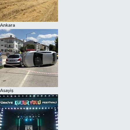
Siyaset
Ankara
Teknoloji
Televizyon
Yaşam-Çevre
Asayiş