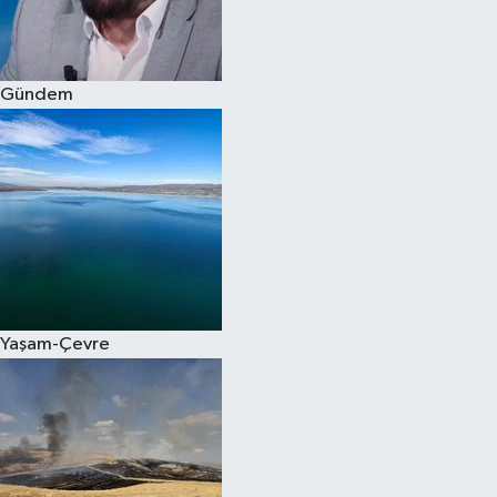
Spor
Gündem
Burç Yorumları
Çocuk
Eğitim
Hava Durumu
Kadın
Yaşam-Çevre
Kim kimdir?
Kültür Sanat
Sağlık