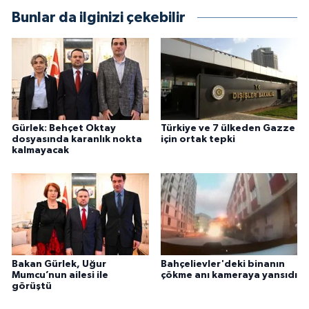
Bunlar da ilginizi çekebilir
Gürlek: Behçet Oktay
Türkiye ve 7 ülkeden Gazze
dosyasında karanlık nokta
için ortak tepki
kalmayacak
Bakan Gürlek, Uğur
Bahçelievler'deki binanın
Mumcu’nun ailesi ile
çökme anı kameraya yansıdı
görüştü