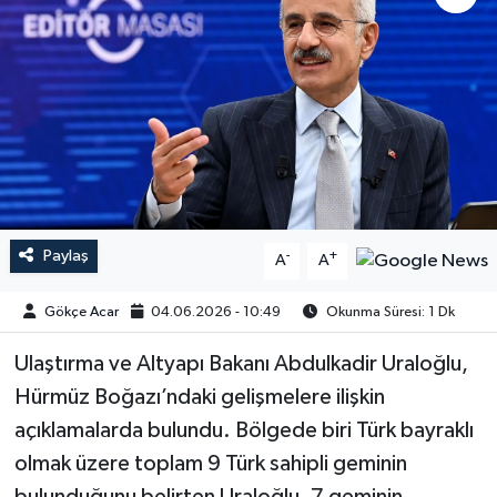
Paylaş
-
+
A
A
Gökçe Acar
04.06.2026 - 10:49
Okunma Süresi: 1 Dk
Ulaştırma ve Altyapı Bakanı Abdulkadir Uraloğlu,
Hürmüz Boğazı’ndaki gelişmelere ilişkin
açıklamalarda bulundu. Bölgede biri Türk bayraklı
olmak üzere toplam 9 Türk sahipli geminin