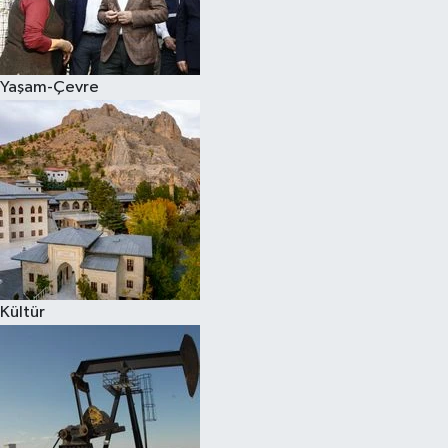
Siyaset
Yaşam-Çevre
Teknoloji
Televizyon
Yaşam-Çevre
Kültür