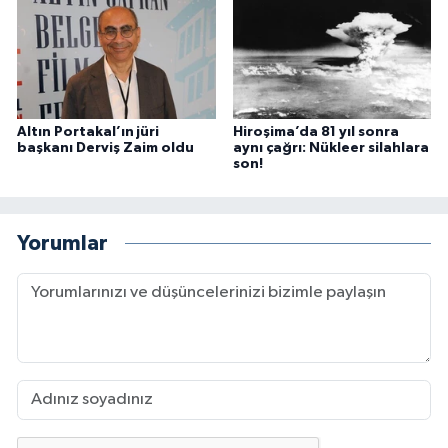
Altın Portakal’ın jüri
Hiroşima’da 81 yıl sonra
başkanı Derviş Zaim oldu
aynı çağrı: Nükleer silahlara
son!
Yorumlar