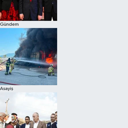
Spor
Gündem
Burç Yorumları
Çocuk
Eğitim
Hava Durumu
Kadın
Asayiş
Kim kimdir?
Kültür Sanat
Sağlık