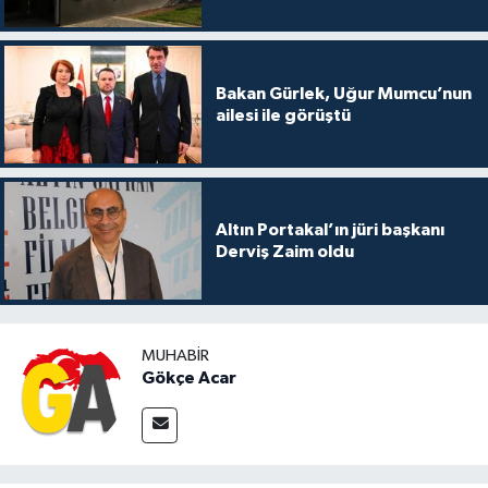
Bakan Gürlek, Uğur Mumcu’nun
ailesi ile görüştü
Altın Portakal’ın jüri başkanı
Derviş Zaim oldu
MUHABIR
Gökçe Acar