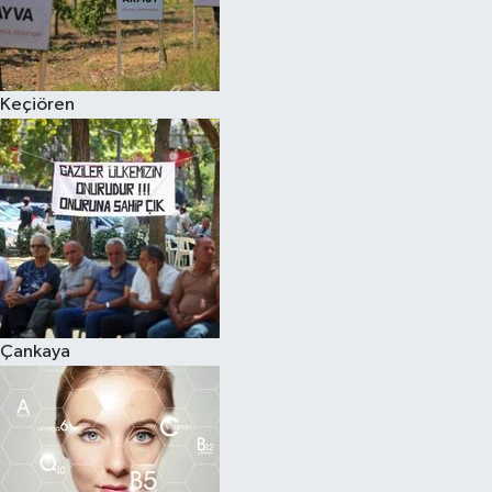
Keçiören
Çankaya