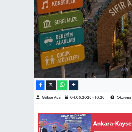
Spor
Burç Yorumları
Çocuk
Eğitim
Hava Durumu
Kadın
Gökçe Acar
04.06.2026 - 10:26
Okunma S
Kim kimdir?
Kültür Sanat
Ankara-Kayseri
Sağlık