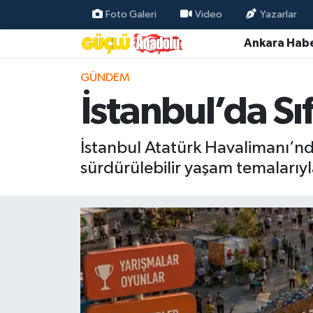
Foto Galeri
Video
Yazarlar
Ankara Habe
Özel Haber
GÜNDEM
Ankara Haberleri
İstanbul’da Sıf
Resmi İlanlar
İstanbul Atatürk Havalimanı’nda b
Ekonomi
sürdürülebilir yaşam temalarıyla
Gündem
Asayiş
Dünya
Magazin