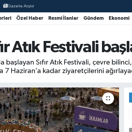
Gazete Arşivi
rleri
Özel Haber
Resmi İlanlar
Gündem
Ekonomi
ır Atık Festivali baş
aşlayan Sıfır Atık Festivali, çevre bilinci, 
 7 Haziran’a kadar ziyaretçilerini ağırlaya