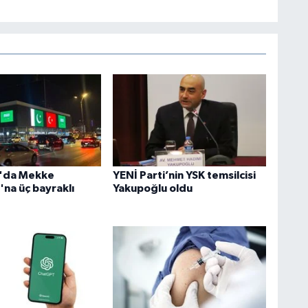
n'da Mekke
YENİ Parti’nin YSK temsilcisi
'na üç bayraklı
Yakupoğlu oldu