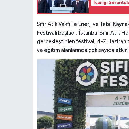
İçeriği Görüntül
Siyaset
Sıfır Atık Vakfı ile Enerji ve Tabii Kayn
Teknoloji
Festivali başladı. İstanbul Sıfır Atık
gerçekleştirilen festival, 4-7 Haziran t
Televizyon
ve eğitim alanlarında çok sayıda etkin
Yaşam-Çevre