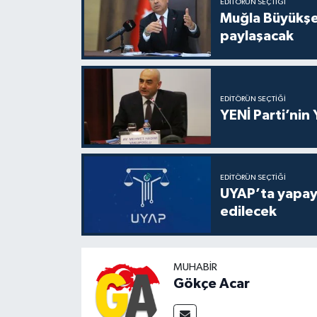
EDITÖRÜN SEÇTIĞI
Muğla Büyükşeh
paylaşacak
EDITÖRÜN SEÇTIĞI
YENİ Parti’nin
EDITÖRÜN SEÇTIĞI
UYAP’ta yapay 
edilecek
MUHABIR
Gökçe Acar