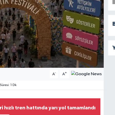
B
Y
-
+
A
A
üresi: 1 Dk
 hızlı tren hattında yarı yol tamamlandı