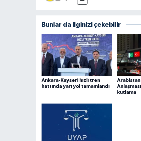
Bunlar da ilginizi çekebilir
Ankara-Kayseri hızlı tren
Arabista
hattında yarı yol tamamlandı
Anlaşması
kutlama