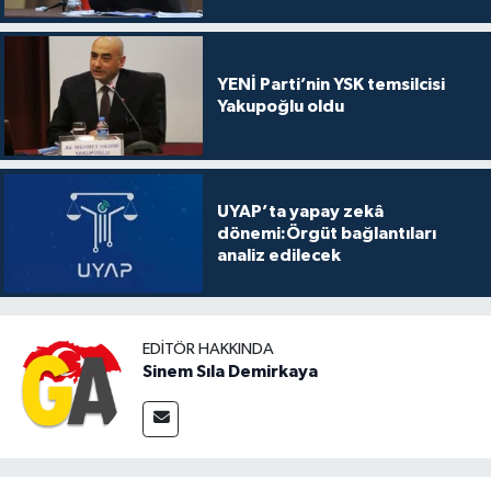
YENİ Parti’nin YSK temsilcisi
Yakupoğlu oldu
UYAP’ta yapay zekâ
dönemi:Örgüt bağlantıları
analiz edilecek
EDITÖR HAKKINDA
Sinem Sıla Demirkaya