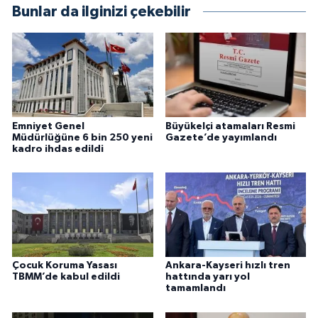
Bunlar da ilginizi çekebilir
Emniyet Genel
Büyükelçi atamaları Resmi
Müdürlüğüne 6 bin 250 yeni
Gazete’de yayımlandı
kadro ihdas edildi
Çocuk Koruma Yasası
Ankara-Kayseri hızlı tren
TBMM’de kabul edildi
hattında yarı yol
tamamlandı