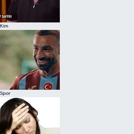
Siyaset
Kim
Teknoloji
Televizyon
Yaşam-Çevre
Spor