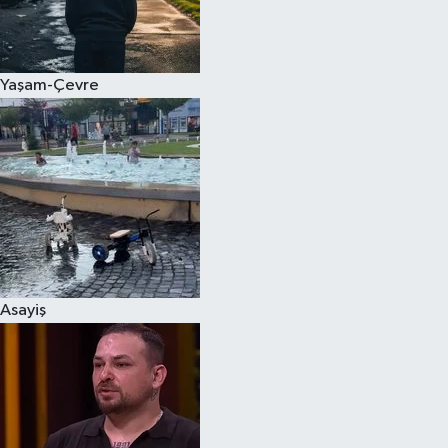
Spor
Yaşam-Çevre
Burç Yorumları
Çocuk
Eğitim
Hava Durumu
Kadın
Asayiş
Kim kimdir?
Kültür Sanat
Sağlık