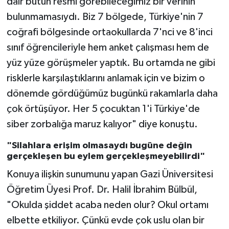
dair bütün resmi görebileceğimiz bir verinin
bulunmamasıydı. Biz 7 bölgede, Türkiye'nin 7
coğrafi bölgesinde ortaokullarda 7'nci ve 8'inci
sınıf öğrencileriyle hem anket çalışması hem de
yüz yüze görüşmeler yaptık. Bu ortamda ne gibi
risklerle karşılaştıklarını anlamak için ve bizim o
dönemde gördüğümüz bugünkü rakamlarla daha
çok örtüşüyor. Her 5 çocuktan 1'i Türkiye'de
siber zorbalığa maruz kalıyor" diye konuştu.
"Silahlara erişim olmasaydı bugüne değin
gerçekleşen bu eylem gerçekleşmeyebilirdi"
Konuya ilişkin sunumunu yapan Gazi Üniversitesi
Öğretim Üyesi Prof. Dr. Halil İbrahim Bülbül,
"Okulda şiddet acaba neden olur? Okul ortamı
elbette etkiliyor. Çünkü evde çok uslu olan bir