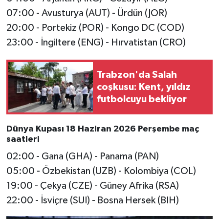
07:00 - Avusturya (AUT) - Ürdün (JOR)
20:00 - Portekiz (POR) - Kongo DC (COD)
23:00 - İngiltere (ENG) - Hırvatistan (CRO)
Trabzon'da Salah
coşkusu: Kent, yıldız
futbolcuyu bekliyor
Dünya Kupası 18 Haziran 2026 Perşembe maç
saatleri
02:00 - Gana (GHA) - Panama (PAN)
05:00 - Özbekistan (UZB) - Kolombiya (COL)
19:00 - Çekya (CZE) - Güney Afrika (RSA)
22:00 - İsviçre (SUI) - Bosna Hersek (BIH)