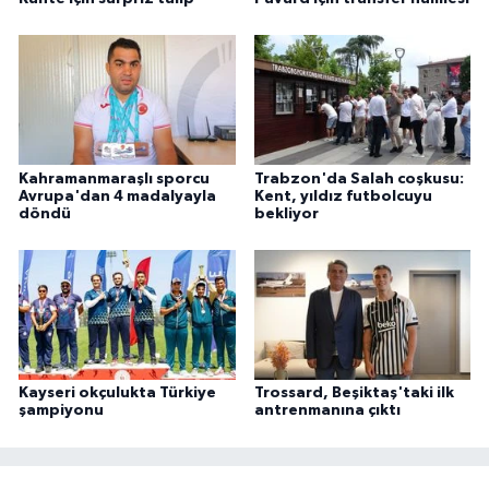
Kahramanmaraşlı sporcu
Trabzon'da Salah coşkusu:
Avrupa'dan 4 madalyayla
Kent, yıldız futbolcuyu
döndü
bekliyor
Kayseri okçulukta Türkiye
Trossard, Beşiktaş'taki ilk
şampiyonu
antrenmanına çıktı