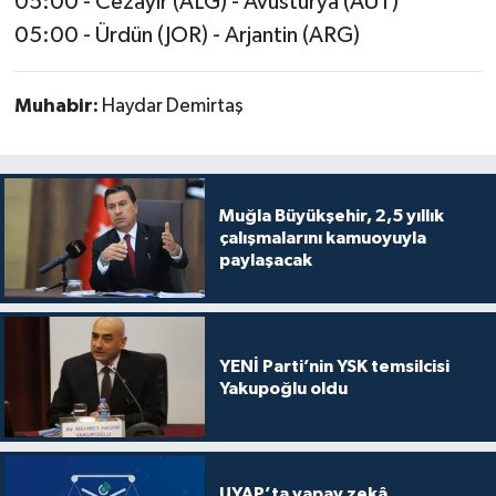
05:00 - Cezayir (ALG) - Avusturya (AUT)
05:00 - Ürdün (JOR) - Arjantin (ARG)
Muhabir:
Haydar Demirtaş
Muğla Büyükşehir, 2,5 yıllık
çalışmalarını kamuoyuyla
paylaşacak
YENİ Parti’nin YSK temsilcisi
Yakupoğlu oldu
UYAP’ta yapay zekâ