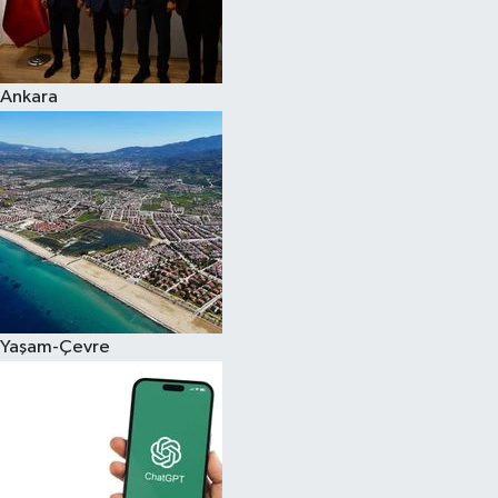
Siyaset
Ankara
Teknoloji
Televizyon
Yaşam-Çevre
Yaşam-Çevre