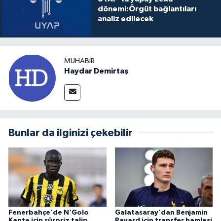
dönemi:Örgüt bağlantıları
analiz edilecek
MUHABIR
Haydar Demirtaş
Bunlar da ilginizi çekebilir
Fenerbahçe'de N'Golo
Galatasaray'dan Benjamin
Kante için sürpriz talip
Pavard için transfer hamlesi