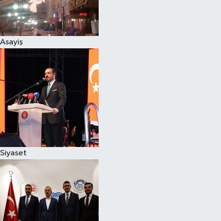
Spor
Asayiş
Burç Yorumları
Çocuk
Eğitim
Hava Durumu
Kadın
Siyaset
Kim kimdir?
Kültür Sanat
Sağlık