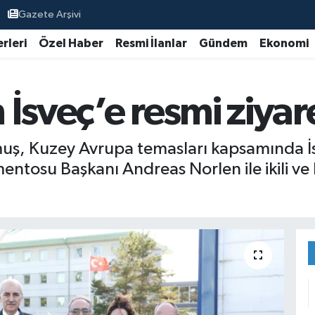
Gazete Arşivi
rleri
Özel Haber
Resmi İlanlar
Gündem
Ekonomi
İsveç’e resmi ziyar
, Kuzey Avrupa temasları kapsamında İs
mentosu Başkanı Andreas Norlen ile ikili ve