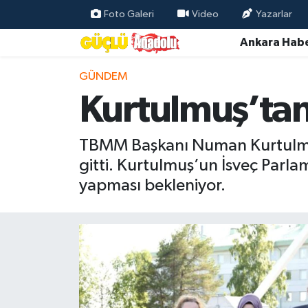
Foto Galeri
Video
Yazarlar
Ankara Habe
Özel Haber
GÜNDEM
Ankara Haberleri
Kurtulmuş’tan 
Resmi İlanlar
TBMM Başkanı Numan Kurtulmuş
Ekonomi
gitti. Kurtulmuş’un İsveç Parla
yapması bekleniyor.
Gündem
Asayiş
Dünya
Magazin