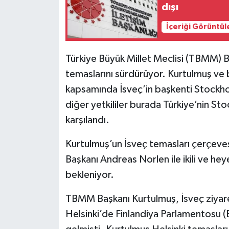
dışı
Siyaset
İçeriği Görüntül
Teknoloji
Türkiye Büyük Millet Meclisi (TBMM)
temaslarını sürdürüyor. Kurtulmuş ve
Televizyon
kapsamında İsveç’in başkenti Stockho
Yaşam-Çevre
diğer yetkililer burada Türkiye’nin S
karşılandı.
Kurtulmuş’un İsveç temasları çerçeve
Başkanı Andreas Norlen ile ikili ve he
bekleniyor.
TBMM Başkanı Kurtulmuş, İsveç ziyare
Helsinki’de Finlandiya Parlamentosu (E