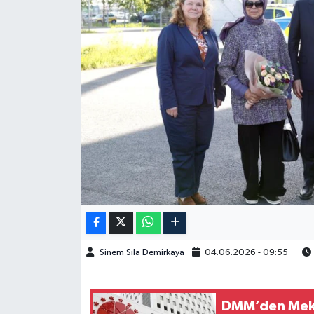
Spor
Burç Yorumları
Çocuk
Eğitim
Hava Durumu
Kadın
Kim kimdir?
Sinem Sıla Demirkaya
04.06.2026 - 09:55
Kültür Sanat
DMM’den Mekke
Sağlık