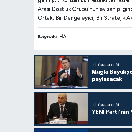
gelmişti. Kurtulmuş Helsinki temasları
Arası Dostluk Grubu’nun ev sahipliği
Ortak, Bir Dengeleyici, Bir Stratejik Ak
Kaynak:
İHA
EDITÖRÜN SEÇTIĞI
Muğla Büyükşeh
paylaşacak
EDITÖRÜN SEÇTIĞI
YENİ Parti’nin