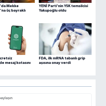
n'da Mekke
YENİ Parti’nin YSK temsilcisi
'na üç bayraklı
Yakupoğlu oldu
cretsiz
FDA, ilk mRNA tabanlı grip
e mesaj kotasını
aşısına onay verdi