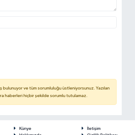
ş bulunuyor ve tüm sorumluluğu üstleniyorsunuz. Yazılan
 haberleri hiçbir şekilde sorumlu tutulamaz.
Künye
İletişim