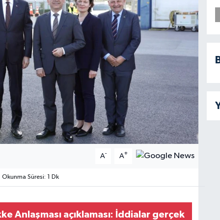
B
Y
-
+
A
A
Okunma Süresi: 1 Dk
 Anlaşması açıklaması: İddialar gerçek