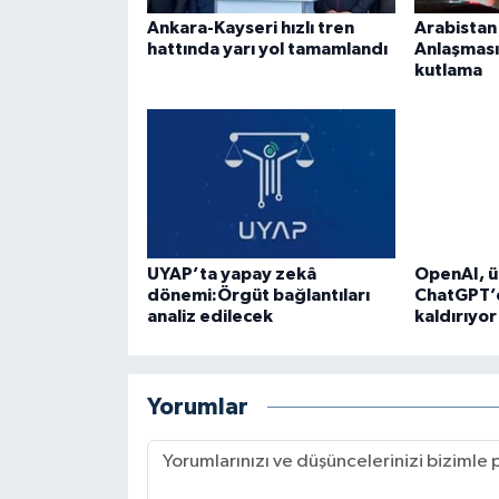
Ankara-Kayseri hızlı tren
Arabista
hattında yarı yol tamamlandı
Anlaşması
kutlama
UYAP’ta yapay zekâ
OpenAI, ü
dönemi:Örgüt bağlantıları
ChatGPT’d
analiz edilecek
kaldırıyor
Yorumlar