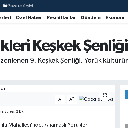
Gazete Arşivi
rleri
Özel Haber
Resmi İlanlar
Gündem
Ekonomi
kleri Keşkek Şenliğ
üzenlenen 9. Keşkek Şenliği, Yörük kültür
-
+
A
A
 Süresi: 2 Dk
urşunlu Mahallesi’nde, Anamaslı Yörükleri