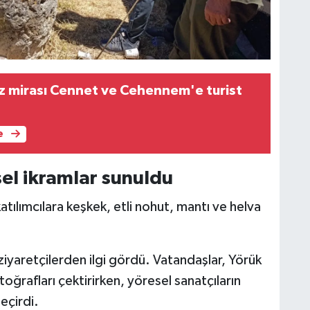
iz mirası Cennet ve Cehennem'e turist
e
el ikramlar sunuldu
tılımcılara keşkek, etli nohut, mantı ve helva
a ziyaretçilerden ilgi gördü. Vatandaşlar, Yörük
toğrafları çektirirken, yöresel sanatçıların
eçirdi.