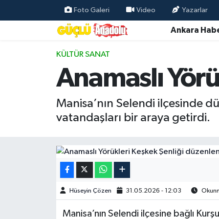
Foto Galeri
Video
Yazarlar
Ankara Habe
Özel Haber
KÜLTÜR SANAT
Ankara Haberleri
Anamaslı Yörü
Resmi İlanlar
Manisa’nın Selendi ilçesinde d
Ekonomi
vatandaşları bir araya getirdi.
Gündem
Asayiş
Dünya
Hüseyin Çözen
31.05.2026 - 12:03
Okunma
Magazin
​​​​​​Manisa’nın Selendi ilçesine bağlı K