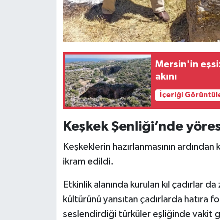
Mersin'in eşs
akını
İçeriği Görüntül
Keşkek Şenliği’nde yöres
Keşkeklerin hazırlanmasının ardından ka
ikram edildi.
Etkinlik alanında kurulan kıl çadırlar d
kültürünü yansıtan çadırlarda hatıra fo
seslendirdiği türküler eşliğinde vakit g