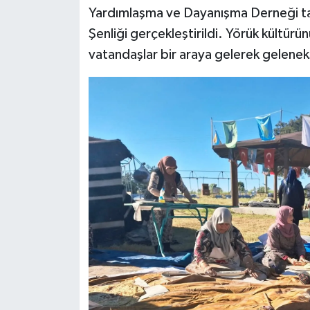
Yardımlaşma ve Dayanışma Derneği ta
Spor
Şenliği gerçekleştirildi. Yörük kültürü
vatandaşlar bir araya gelerek gelenekse
Burç Yorumları
Çocuk
Eğitim
Hava Durumu
Kadın
Kim kimdir?
Kültür Sanat
Sağlık