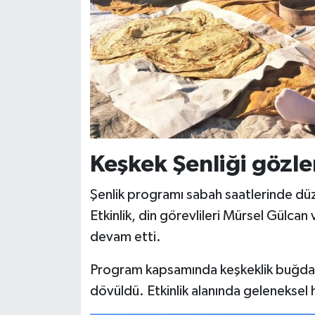
Siyaset
Teknoloji
Televizyon
Yaşam-Çevre
Keşkek Şenliği gözle
Şenlik programı sabah saatlerinde düz
Etkinlik, din görevlileri Mürsel Gülcan
devam etti.
Program kapsamında keşkeklik buğdayl
dövüldü. Etkinlik alanında geleneksel haz