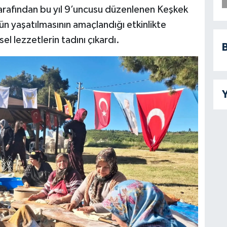
rafından bu yıl 9’uncusu düzenlenen Keşkek
nün yaşatılmasının amaçlandığı etkinlikte
l lezzetlerin tadını çıkardı.
B
Y