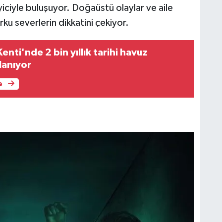
eyiciyle buluşuyor. Doğaüstü olaylar ve aile
ku severlerin dikkatini çekiyor.
Kenti'nde 2 bin yıllık tarihi havuz
lanıyor
e