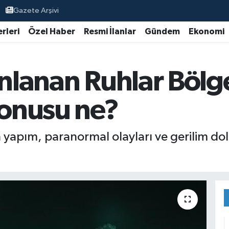
Gazete Arşivi
rleri
Özel Haber
Resmi İlanlar
Gündem
Ekonomi
ınlanan Ruhlar Bölge
konusu ne?
n yapım, paranormal olayları ve gerilim dolu