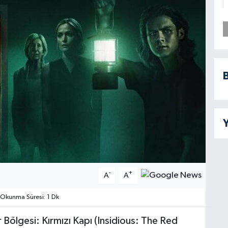
B
Y
-
+
A
A
Okunma Süresi: 1 Dk
r Bölgesi: Kırmızı Kapı (Insidious: The Red