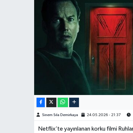
Spor
Burç Yorumları
Çocuk
Eğitim
Hava Durumu
Kadın
Kim kimdir?
Sinem Sıla Demirkaya
24.05.2026 - 21:37
Kültür Sanat
Netflix’te yayınlanan korku filmi Ruhla
Sağlık