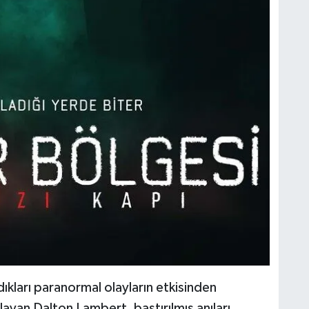
ıkları paranormal olayların etkisinden
layan Dalton Lambert, bastırılmış anıları