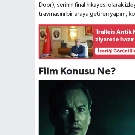
Door), serinin final hikayesi olarak izl
travmasını bir araya getiren yapım, kor
Siyaset
Teknoloji
Tralleis Antik 
ziyarete hazır
Televizyon
İçeriği Görüntül
Yaşam-Çevre
Film Konusu Ne?