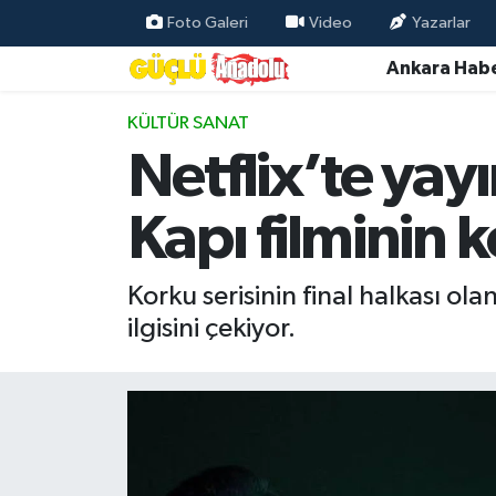
Foto Galeri
Video
Yazarlar
Ankara Habe
Özel Haber
KÜLTÜR SANAT
Ankara Haberleri
Netflix’te yay
Resmi İlanlar
Kapı filminin 
Ekonomi
Korku serisinin final halkası ola
Gündem
ilgisini çekiyor.
Asayiş
Dünya
Magazin