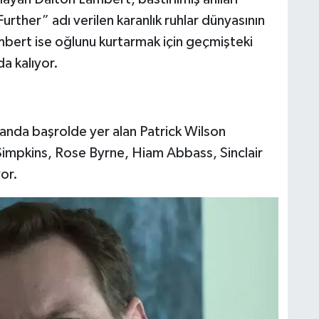
rther” adı verilen karanlık ruhlar dünyasının
Lambert ise oğlunu kurtarmak için geçmişteki
a kalıyor.
nda başrolde yer alan Patrick Wilson
impkins, Rose Byrne, Hiam Abbass, Sinclair
yor.