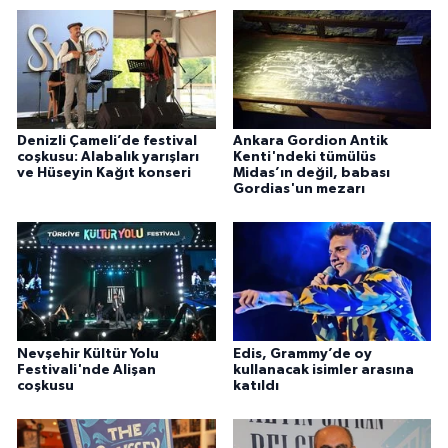
Denizli Çameli’de festival
Ankara Gordion Antik
coşkusu: Alabalık yarışları
Kenti'ndeki tümülüs
ve Hüseyin Kağıt konseri
Midas’ın değil, babası
Gordias'un mezarı
Nevşehir Kültür Yolu
Edis, Grammy’de oy
Festivali'nde Alişan
kullanacak isimler arasına
coşkusu
katıldı