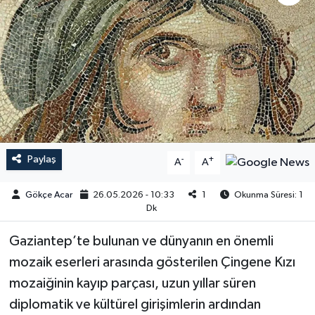
Paylaş
-
+
A
A
Gökçe Acar
26.05.2026 - 10:33
1
Okunma Süresi: 1
Dk
Gaziantep’te bulunan ve dünyanın en önemli
mozaik eserleri arasında gösterilen Çingene Kızı
mozaiğinin kayıp parçası, uzun yıllar süren
diplomatik ve kültürel girişimlerin ardından