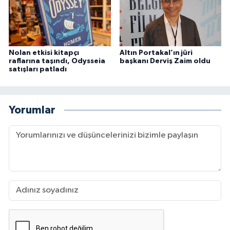
Nolan etkisi kitapçı
Altın Portakal’ın jüri
raflarına taşındı, Odysseia
başkanı Derviş Zaim oldu
satışları patladı
Yorumlar