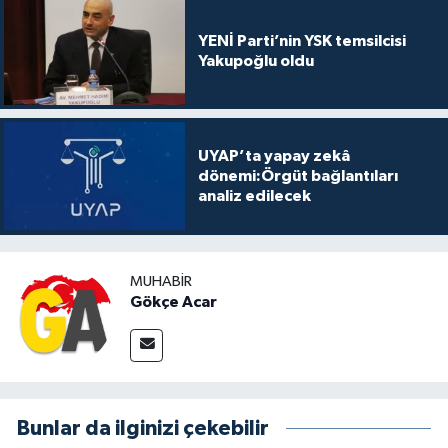
YENİ Parti’nin YSK temsilcisi
Yakupoğlu oldu
UYAP’ta yapay zekâ
dönemi:Örgüt bağlantıları
analiz edilecek
MUHABIR
Gökçe Acar
Bunlar da ilginizi çekebilir