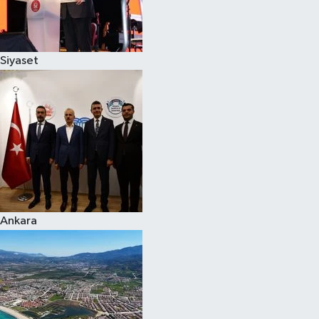
Spor
Siyaset
Burç Yorumları
Çocuk
Eğitim
Hava Durumu
Kadın
Ankara
Kim kimdir?
Kültür Sanat
Sağlık