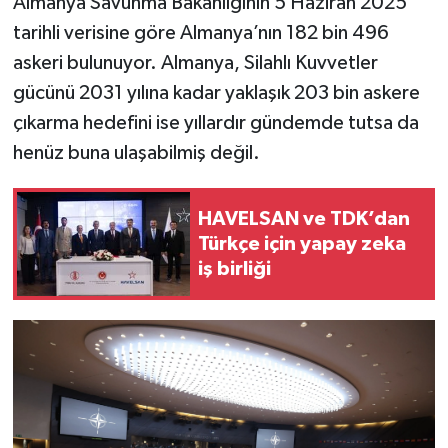
Almanya Savunma Bakanlığının 5 Haziran 2025
tarihli verisine göre Almanya’nın 182 bin 496
askeri bulunuyor. Almanya, Silahlı Kuvvetler
gücünü 2031 yılına kadar yaklaşık 203 bin askere
çıkarma hedefini ise yıllardır gündemde tutsa da
henüz buna ulaşabilmiş değil.
HAVELSAN ve TDK’dan
Türkçe için yapay zeka
iş birliği