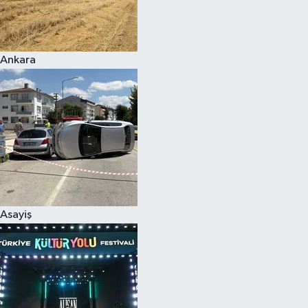
Siyaset
Ankara
Teknoloji
Televizyon
Yaşam-Çevre
Asayiş