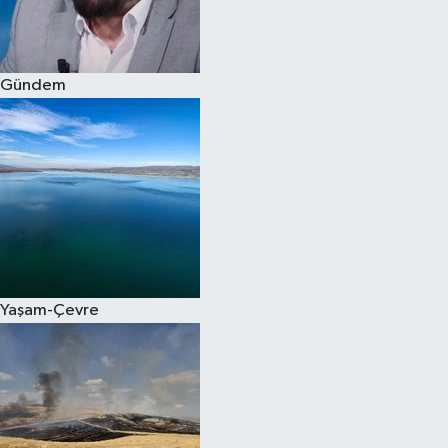
Spor
Gündem
Burç Yorumları
Çocuk
Eğitim
Hava Durumu
Kadın
Yaşam-Çevre
Kim kimdir?
Kültür Sanat
Sağlık