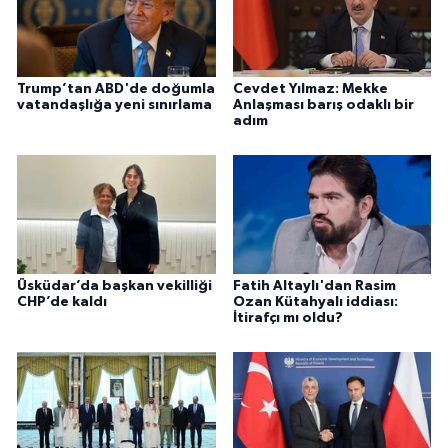
Trump’tan ABD'de doğumla
Cevdet Yılmaz: Mekke
vatandaşlığa yeni sınırlama
Anlaşması barış odaklı bir
adım
Üsküdar’da başkan vekilliği
Fatih Altaylı'dan Rasim
CHP’de kaldı
Ozan Kütahyalı iddiası:
İtirafçı mı oldu?