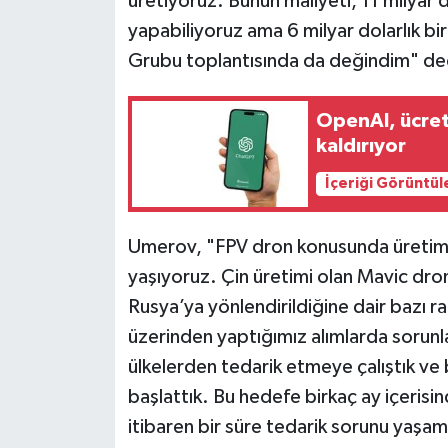
üretiyoruz. Bunun maliyeti, 11 milyar d
yapabiliyoruz ama 6 milyar dolarlık b
Grubu toplantısında da değindim" de
OpenAI, ücret
kaldırıyor
İçeriği Görüntül
Umerov, "FPV dron konusunda üretim k
yaşıyoruz. Çin üretimi olan Mavic dro
Rusya’ya yönlendirildiğine dair bazı rap
üzerinden yaptığımız alımlarda sorunl
ülkelerden tedarik etmeye çalıştık ve 
başlattık. Bu hedefe birkaç ay içerisi
itibaren bir süre tedarik sorunu yaşamı