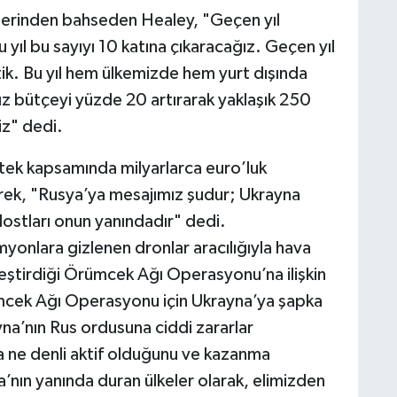
klerinden bahseden Healey, "Geçen yıl
 yıl bu sayıyı 10 katına çıkaracağız. Geçen yıl
tik. Bu yıl hem ülkemizde hem yurt dışında
ız bütçeyi yüzde 20 artırarak yaklaşık 250
z" dedi.
tek kapsamında milyarlarca euro’luk
erek, "Rusya’ya mesajımız şudur; Ukrayna
dostları onun yanındadır" dedi.
yonlara gizlenen dronlar aracılığıyla hava
kleştirdiği Örümcek Ağı Operasyonu’na ilişkin
mcek Ağı Operasyonu için Ukrayna’ya şapka
na’nın Rus ordusuna ciddi zararlar
a ne denli aktif olduğunu ve kazanma
yna’nın yanında duran ülkeler olarak, elimizden