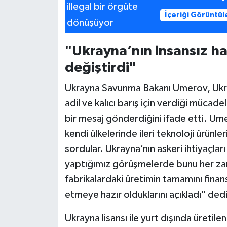
İçeriği Görüntül
"Ukrayna’nın insansız hav
değiştirdi"
Ukrayna Savunma Bakanı Umerov, Ukr
adil ve kalıcı barış için verdiği müc
bir mesaj gönderdiğini ifade etti. Ume
kendi ülkelerinde ileri teknoloji ürünl
sordular. Ukrayna’nın askeri ihtiyaçlar
yaptığımız görüşmelerde bunu her zam
fabrikalardaki üretimin tamamını fina
etmeye hazır olduklarını açıkladı" dedi
Ukrayna lisansı ile yurt dışında üreti