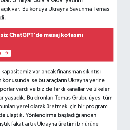
olar. 5 milyar dolara kadar yatırım
ir açık var. Bu konuya Ukrayna Savunma Temas
di.
siz ChatGPT’de mesaj kotasını
e
apasitemiz var ancak finansman sıkıntısı
n konusunda ise bu araçların Ukrayna yerine
orlar vardı ve biz de farklı kanallar ve ülkeler
ar yaşadık. Bu dronları Temas Grubu üyesi tüm
bunları yerel olarak üretmek için bir program
nde ulaştık. Yönlendirme başladığı andan
ştık fakat artık Ukrayna üretimi bir ürüne