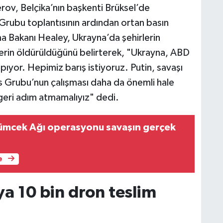
v, Belçika’nın başkenti Brüksel’de
ubu toplantısının ardından ortan basın
ma Bakanı Healey, Ukrayna’da şehirlerin
illerin öldürüldüğünü belirterek, "Ukrayna, ABD
pıyor. Hepimiz barış istiyoruz. Putin, savaşı
 Grubu’nun çalışması daha da önemli hale
a geri adım atmamalıyız" dedi.
ümcek Ağı operasyonu savaşın gerçek
e
a 10 bin dron teslim