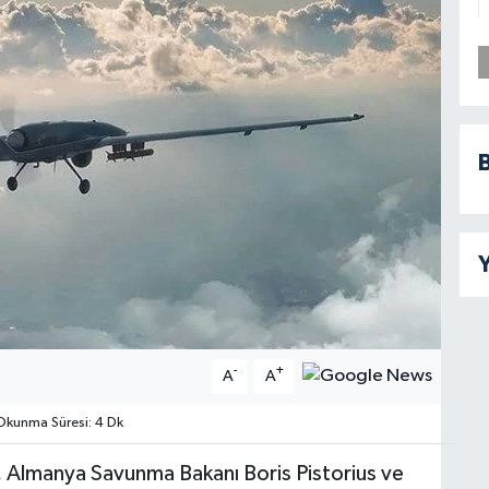
B
Y
-
+
A
A
kunma Süresi: 4 Dk
, Almanya Savunma Bakanı Boris Pistorius ve