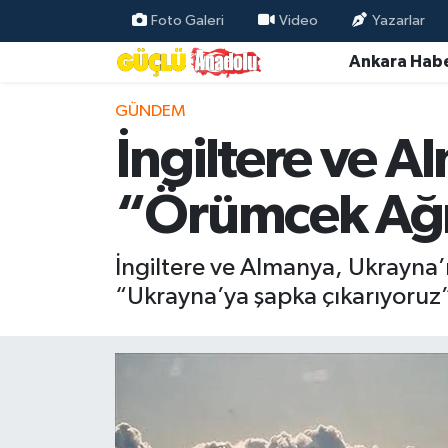
Foto Galeri
Video
Yazarlar
Ankara Habe
Özel Haber
GÜNDEM
Ankara Haberleri
İngiltere ve 
Resmi İlanlar
“Örümcek Ağı
Ekonomi
İngiltere ve Almanya, Ukrayna’nı
Gündem
“Ukrayna’ya şapka çıkarıyoruz”
Asayiş
Dünya
Magazin