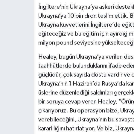
İngiltere’nin Ukrayna’ya askeri deste
Ukrayna’ya 10 bin dron teslim ettik. Bu
Ukrayna kuvvetlerini İngiltere’de eğit
eğiteceğiz ve bu eğitim için ayırdığım
milyon pound seviyesine yükselteceği
Healey, bugün Ukrayna’ya verilen des
taahhütlerde bulunduklarını ifade ed
güçlüdür, çok sayıda dostu vardır ve 
Ukrayna’nın 1 Haziran’da Rusya’da kam
üslerine düzenlediği saldırıları gerçe
bir soruya cevap veren Healey, "Örü
çıkarıyoruz. Bu operasyon bize, Ukray
verebileceğini, Ukrayna’nın bu savaşt
kararlılığını hatırlatıyor. Ve biz, Ukra