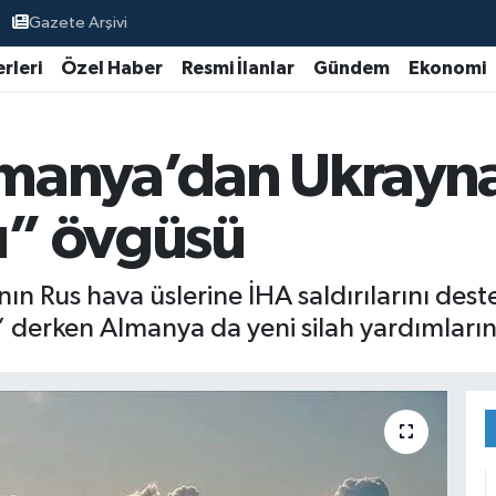
Gazete Arşivi
rleri
Özel Haber
Resmi İlanlar
Gündem
Ekonomi
Almanya’dan Ukrayn
” övgüsü
n Rus hava üslerine İHA saldırılarını deste
 derken Almanya da yeni silah yardımları