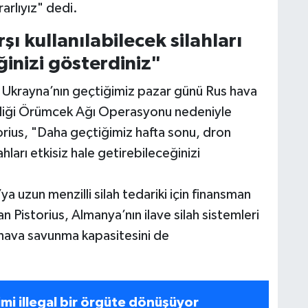
arlıyız" dedi.
şı kullanılabilecek silahları
ğinizi gösterdiniz"
 Ukrayna’nın geçtiğimiz pazar günü Rus hava
tirdiği Örümcek Ağı Operasyonu nedeniyle
torius, "Daha geçtiğimiz hafta sonu, dron
lahları etkisiz hale getirebileceğinizi
a uzun menzilli silah tedariki için finansman
 Pistorius, Almanya’nın ilave silah sistemleri
hava savunma kapasitesini de
jimi illegal bir örgüte dönüşüyor