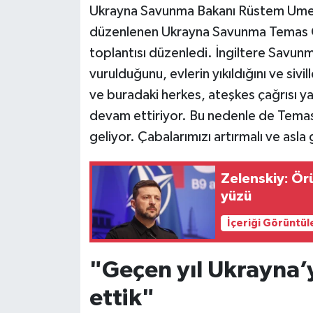
Ukrayna Savunma Bakanı Rüstem Umero
düzenlenen Ukrayna Savunma Temas Gr
Siyaset
toplantısı düzenledi. İngiltere Savun
Teknoloji
vurulduğunu, evlerin yıkıldığını ve siv
ve buradaki herkes, ateşkes çağrısı ya
Televizyon
devam ettiriyor. Bu nedenle de Temas
geliyor. Çabalarımızı artırmalı ve asl
Yaşam-Çevre
Zelenskiy: Ör
yüzü
İçeriği Görüntül
"Geçen yıl Ukrayna’y
ettik"