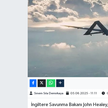
Spor
Burç Yorumları
Çocuk
Eğitim
Hava Durumu
Kadın
Kim kimdir?
Sinem Sıla Demirkaya
05.06.2025 - 11:11
O
Kültür Sanat
İngiltere Savunma Bakanı John Healey
Sağlık