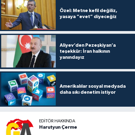
Özel: Metne kefil değiliz,
yasaya “evet” diyeceğiz
Aliyev’den Pezeşkiyan’a
teşekkür: İran halkının
yanındayız
Amerikalılar sosyal medyada
daha sıkı denetim istiyor
EDITÖR HAKKINDA
Harutyun Çerme