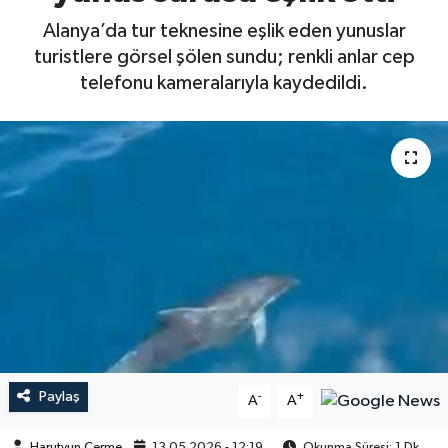
Alanya’da tur teknesine eşlik eden yunuslar
turistlere görsel şölen sundu; renkli anlar cep
telefonu kameralarıyla kaydedildi.
Paylaş
-
+
A
A
Harutyun Çerme
13.05.2026 - 12:19
Okunma Süresi: 1 Dk