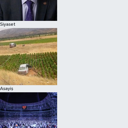
Spor
Siyaset
Burç Yorumları
Çocuk
Eğitim
Hava Durumu
Kadın
Asayiş
Kim kimdir?
Kültür Sanat
Sağlık