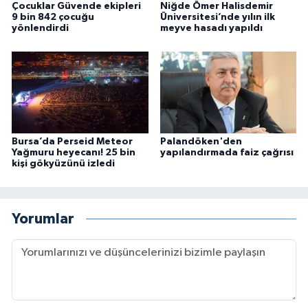
Çocuklar Güvende ekipleri
Niğde Ömer Halisdemir
9 bin 842 çocuğu
Üniversitesi’nde yılın ilk
yönlendirdi
meyve hasadı yapıldı
Bursa’da Perseid Meteor
Palandöken'den
Yağmuru heyecanı! 25 bin
yapılandırmada faiz çağrısı
kişi gökyüzünü izledi
Yorumlar