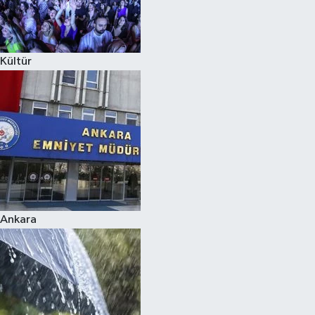
Siyaset
Kültür
Teknoloji
Televizyon
Yaşam-Çevre
Ankara