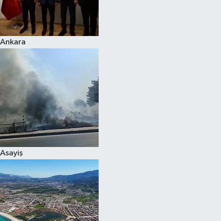
Spor
Ankara
Burç Yorumları
Çocuk
Eğitim
Hava Durumu
Kadın
Asayiş
Kim kimdir?
Kültür Sanat
Sağlık