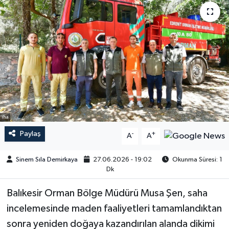
iha
Paylaş
-
+
A
A
Sinem Sıla Demirkaya
27.06.2026 - 19:02
Okunma Süresi: 1
Dk
Balıkesir Orman Bölge Müdürü Musa Şen, saha
incelemesinde maden faaliyetleri tamamlandıktan
sonra yeniden doğaya kazandırılan alanda dikimi