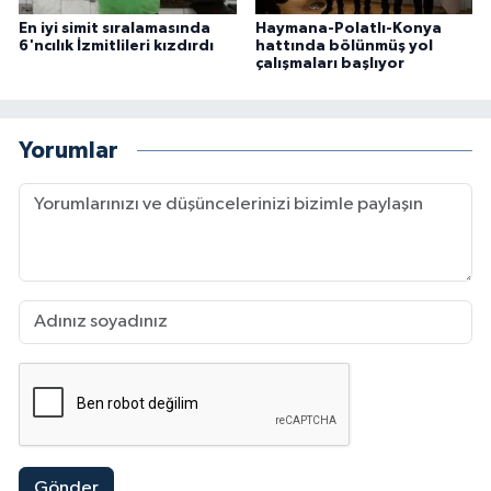
En iyi simit sıralamasında
Haymana-Polatlı-Konya
6'ncılık İzmitlileri kızdırdı
hattında bölünmüş yol
çalışmaları başlıyor
Yorumlar
Gönder