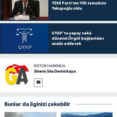
YENİ Parti’nin YSK temsilcisi
Yakupoğlu oldu
UYAP’ta yapay zekâ
dönemi:Örgüt bağlantıları
analiz edilecek
EDITÖR HAKKINDA
Sinem Sıla Demirkaya
Bunlar da ilginizi çekebilir