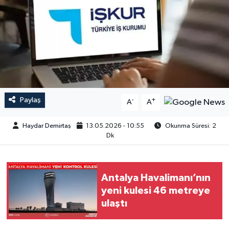
Paylaş
-
+
A
A
Haydar Demirtaş
13.05.2026 - 10:55
Okunma Süresi: 2
Dk
Antalya Havalimanı’nın
yeni kulesi 46 metreye
ulaştı