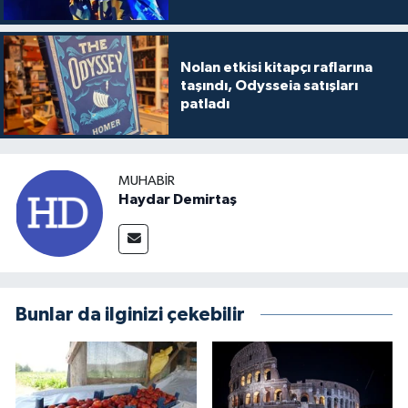
Nolan etkisi kitapçı raflarına
taşındı, Odysseia satışları
patladı
MUHABIR
Haydar Demirtaş
Bunlar da ilginizi çekebilir