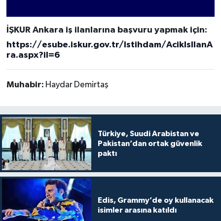
İŞKUR Ankara iş ilanlarına başvuru yapmak için:
https://esube.iskur.gov.tr/Istihdam/AcikIsIlanA
ra.aspx?il=6
Muhabir:
Haydar Demirtaş
Türkiye, Suudi Arabistan ve
Pakistan’dan ortak güvenlik
paktı
Edis, Grammy’de oy kullanacak
isimler arasına katıldı