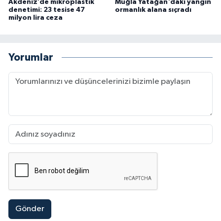
Akdeniz’de mikroplastik
Muğla Yatağan'daki yangın
denetimi: 23 tesise 47
ormanlık alana sıçradı
milyon lira ceza
Yorumlar
Gönder