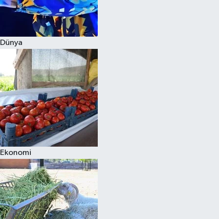
Siyaset
Dünya
Teknoloji
Televizyon
Yaşam-Çevre
Ekonomi