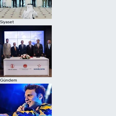
Spor
Siyaset
Burç Yorumları
Çocuk
Eğitim
Hava Durumu
Kadın
Gündem
Kim kimdir?
Kültür Sanat
Sağlık