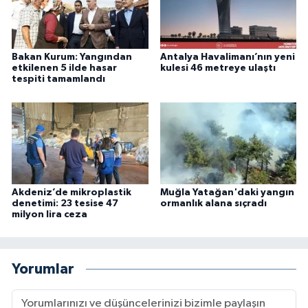
Bakan Kurum: Yangından
Antalya Havalimanı’nın yeni
etkilenen 5 ilde hasar
kulesi 46 metreye ulaştı
tespiti tamamlandı
Akdeniz’de mikroplastik
Muğla Yatağan'daki yangın
denetimi: 23 tesise 47
ormanlık alana sıçradı
milyon lira ceza
Yorumlar