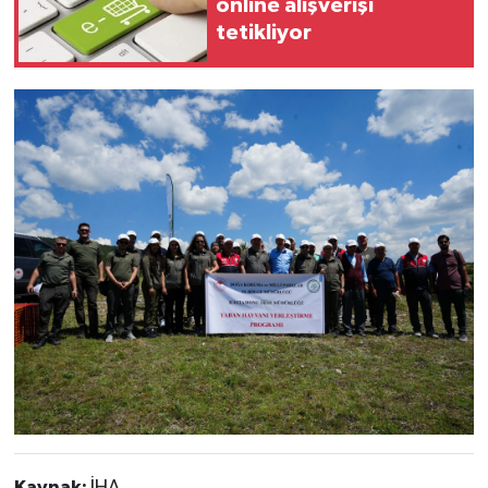
online alışverişi
tetikliyor
Kaynak:
İHA