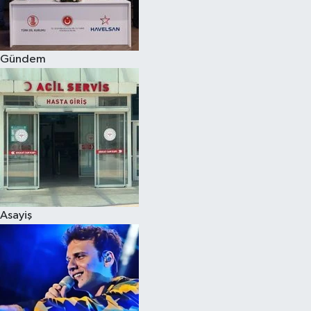
Spor
Gündem
Burç Yorumları
Çocuk
Eğitim
Hava Durumu
Kadın
Asayiş
Kim kimdir?
Kültür Sanat
Sağlık