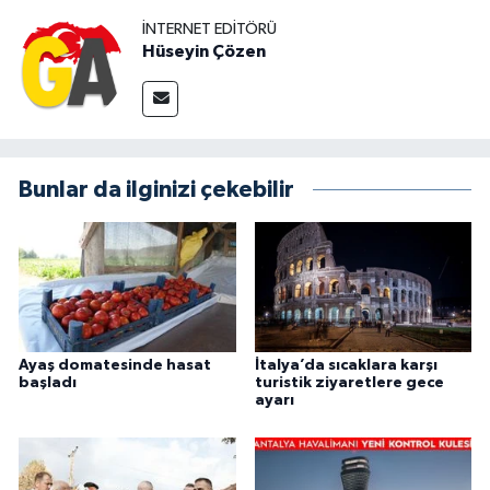
İNTERNET EDITÖRÜ
Hüseyin Çözen
Bunlar da ilginizi çekebilir
Ayaş domatesinde hasat
İtalya’da sıcaklara karşı
başladı
turistik ziyaretlere gece
ayarı