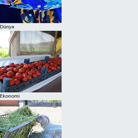
Siyaset
Dünya
Teknoloji
Televizyon
Yaşam-Çevre
Ekonomi