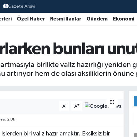
Gazete Arşivi
rleri
Özel Haber
Resmi İlanlar
Gündem
Ekonomi
azırlarken bunları u
 artmasıyla birlikte valiz hazırlığı yeniden 
 artırıyor hem de olası aksiliklerin önüne 
-
+
A
A
si: 2 Dk
şlerden biri valiz hazırlamaktır. Eksiksiz bir