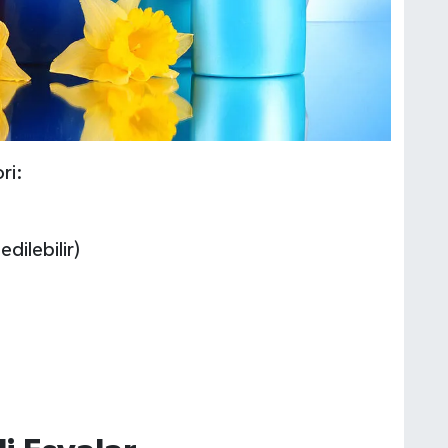
ri:
dilebilir)