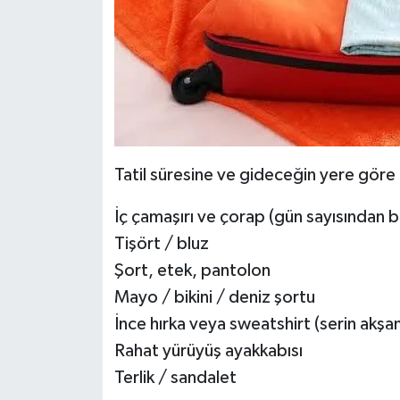
Siyaset
Teknoloji
Televizyon
Tatil süresine ve gideceğin yere gör
Yaşam-Çevre
İç çamaşırı ve çorap (gün sayısından bi
Tişört / bluz
Şort, etek, pantolon
Mayo / bikini / deniz şortu
İnce hırka veya sweatshirt (serin akşam
Rahat yürüyüş ayakkabısı
Terlik / sandalet