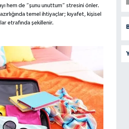
yı hem de “şunu unuttum” stresini önler.
ırlığında temel ihtiyaçlar; kıyafet, kişisel
r etrafında şekillenir.
B
Y