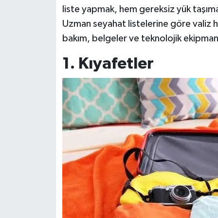
liste yapmak, hem gereksiz yük taşıma
Spor
Uzman seyahat listelerine göre valiz haz
bakım, belgeler ve teknolojik ekipmanla
Burç Yorumları
1. Kıyafetler
Çocuk
Eğitim
Hava Durumu
Kadın
Kim kimdir?
Kültür Sanat
Sağlık