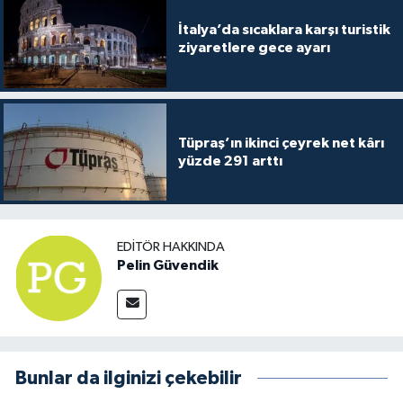
İtalya’da sıcaklara karşı turistik
ziyaretlere gece ayarı
Tüpraş’ın ikinci çeyrek net kârı
yüzde 291 arttı
EDITÖR HAKKINDA
Pelin Güvendik
Bunlar da ilginizi çekebilir