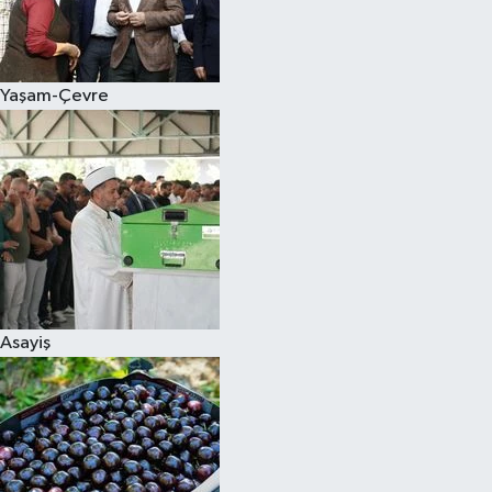
Siyaset
Yaşam-Çevre
Teknoloji
Televizyon
Yaşam-Çevre
Asayiş