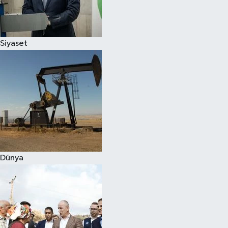
Spor
Siyaset
Burç Yorumları
Çocuk
Eğitim
Hava Durumu
Kadın
Dünya
Kim kimdir?
Kültür Sanat
Sağlık