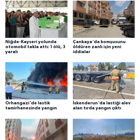
Niğde-Kayseri yolunda
Çankaya'da komşusunu
otomobil takla attı: 1 ölü, 3
öldüren zanlı için yeni
yaralı
iddialar
Orhangazi'de lastik
İskenderun'da lastiği alev
tamirhanesinde yangın
alan tırda yangın çıktı