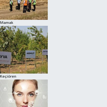
Mamak
Keçiören