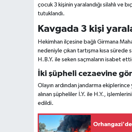
çocuk 3 kişinin yaralandığı silahlı ve bı
tutuklandı.
Siyaset
Kavgada 3 kişi yaral
Teknoloji
Hekimhan ilçesine bağlı Girmana Mahall
Televizyon
nedeniyle çıkan tartışma kısa sürede si
Yaşam-Çevre
H.B.Y. ile seken saçmaların isabet ettiğ
İki şüpheli cezaevine gö
Olayın ardından jandarma ekiplerince
alınan şüpheliler İ.Y. ile H.Y., işleml
edildi.
Orhangazi'de 