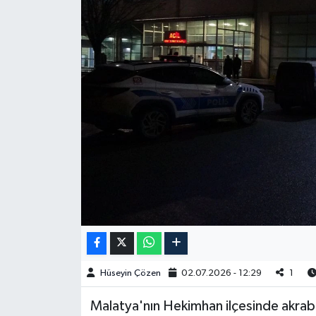
Spor
Burç Yorumları
Çocuk
Eğitim
Hava Durumu
Kadın
Kim kimdir?
Hüseyin Çözen
02.07.2026 - 12:29
1
Kültür Sanat
Malatya'nın Hekimhan ilçesinde akraba i
Sağlık