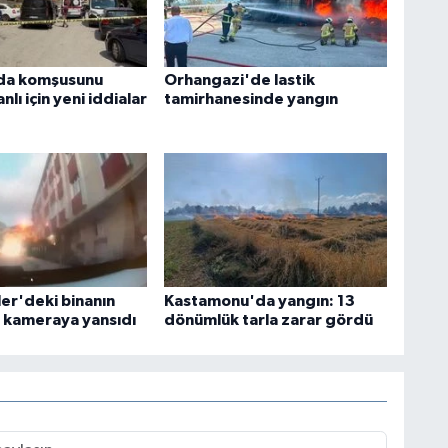
da komşusunu
Orhangazi'de lastik
nlı için yeni iddialar
tamirhanesinde yangın
ler'deki binanın
Kastamonu'da yangın: 13
 kameraya yansıdı
dönümlük tarla zarar gördü