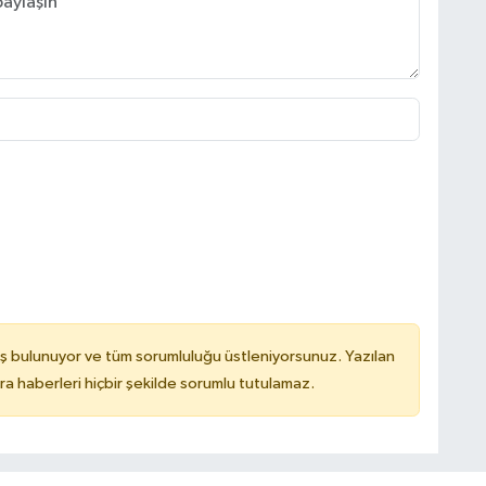
ş bulunuyor ve tüm sorumluluğu üstleniyorsunuz. Yazılan
 haberleri hiçbir şekilde sorumlu tutulamaz.