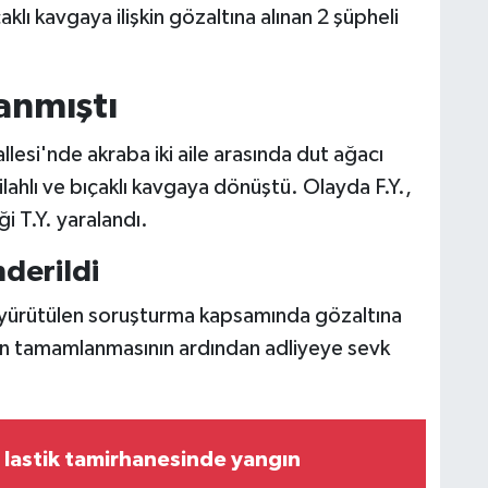
çaklı kavgaya ilişkin gözaltına alınan 2 şüpheli
anmıştı
esi'nde akraba iki aile arasında dut ağacı
lahlı ve bıçaklı kavgaya dönüştü. Olayda F.Y.,
i T.Y. yaralandı.
nderildi
 yürütülen soruşturma kapsamında gözaltına
erinin tamamlanmasının ardından adliyeye sevk
lastik tamirhanesinde yangın