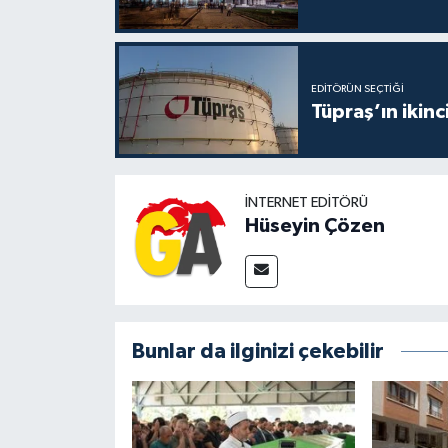
EDITÖRÜN SEÇTIĞI
Tüpraş’ın ikinc
İNTERNET EDITÖRÜ
Hüseyin Çözen
Bunlar da ilginizi çekebilir