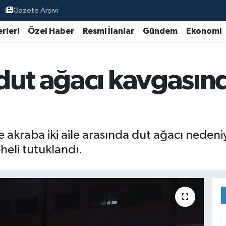
Gazete Arşivi
rleri
Özel Haber
Resmi İlanlar
Gündem
Ekonomi
dut ağacı kavgasın
akraba iki aile arasında dut ağacı nedeniyl
heli tutuklandı.