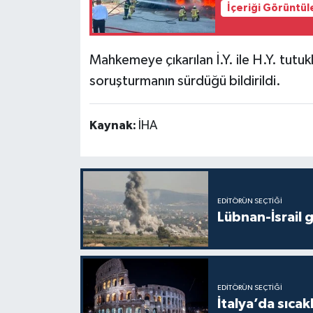
İçeriği Görüntül
Mahkemeye çıkarılan İ.Y. ile H.Y. tutuk
soruşturmanın sürdüğü bildirildi.
Kaynak:
İHA
EDITÖRÜN SEÇTIĞI
Lübnan-İsrail 
EDITÖRÜN SEÇTIĞI
İtalya’da sıcak