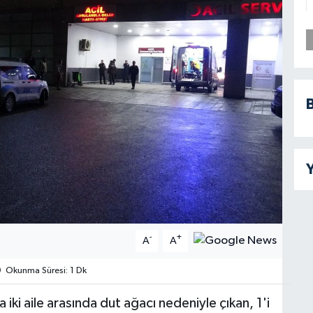
B
Y
-
+
A
A
Okunma Süresi: 1 Dk
ki aile arasında dut ağacı nedeniyle çıkan, 1'i