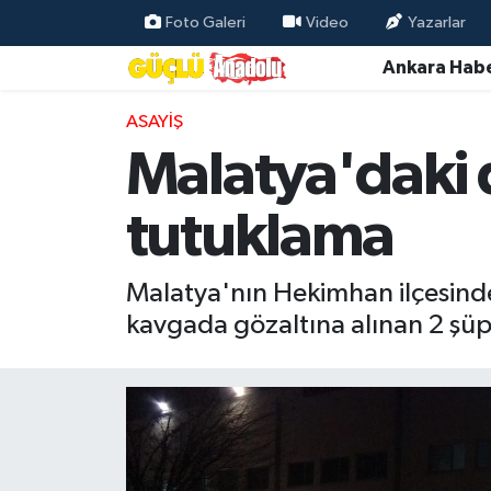
Foto Galeri
Video
Yazarlar
Ankara Habe
Özel Haber
ASAYIŞ
Ankara Haberleri
Malatya'daki 
Resmi İlanlar
tutuklama
Ekonomi
Malatya'nın Hekimhan ilçesinde 
Gündem
kavgada gözaltına alınan 2 şüp
Asayiş
Dünya
Magazin