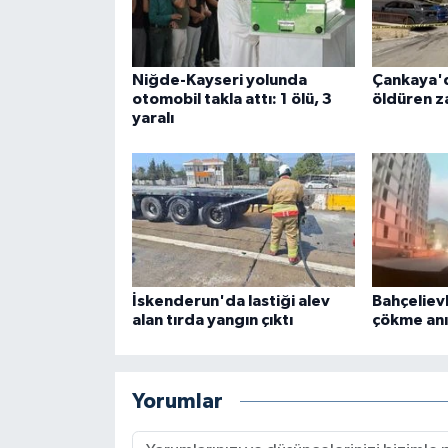
Niğde-Kayseri yolunda
Çankaya'
otomobil takla attı: 1 ölü, 3
öldüren za
yaralı
İskenderun'da lastiği alev
Bahçeliev
alan tırda yangın çıktı
çökme anı
Yorumlar