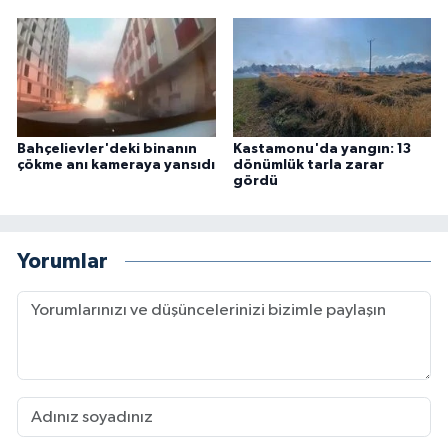
Bahçelievler'deki binanın
Kastamonu'da yangın: 13
çökme anı kameraya yansıdı
dönümlük tarla zarar
gördü
Yorumlar