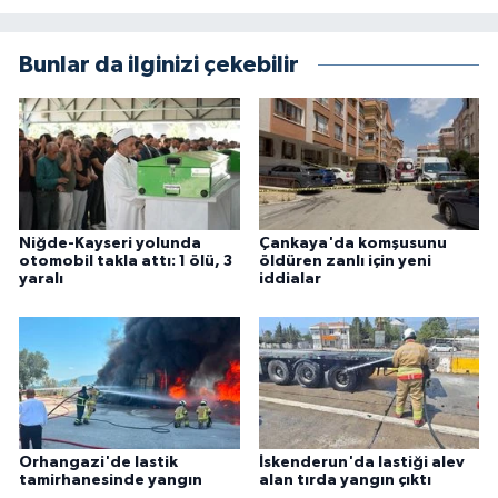
Bunlar da ilginizi çekebilir
Niğde-Kayseri yolunda
Çankaya'da komşusunu
otomobil takla attı: 1 ölü, 3
öldüren zanlı için yeni
yaralı
iddialar
Orhangazi'de lastik
İskenderun'da lastiği alev
tamirhanesinde yangın
alan tırda yangın çıktı