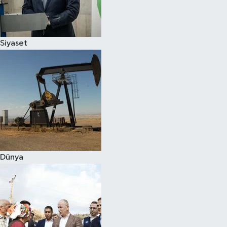
Spor
Siyaset
Burç Yorumları
Çocuk
Eğitim
Hava Durumu
Kadın
Dünya
Kim kimdir?
Kültür Sanat
Sağlık