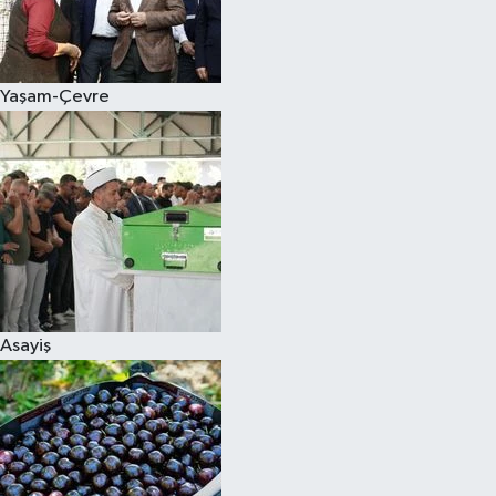
Siyaset
Yaşam-Çevre
Teknoloji
Televizyon
Yaşam-Çevre
Asayiş