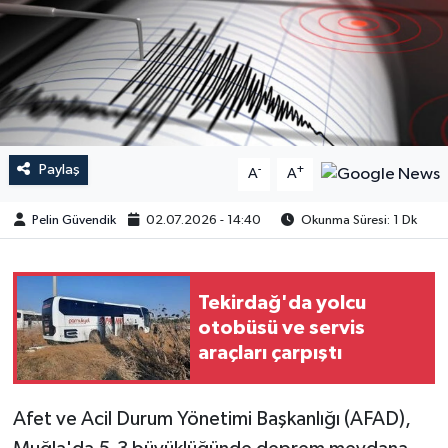
Paylaş
-
+
A
A
Pelin Güvendik
02.07.2026 - 14:40
Okunma Süresi: 1 Dk
Tekirdağ'da yolcu
otobüsü ve servis
araçları çarpıştı
Afet ve Acil Durum Yönetimi Başkanlığı (AFAD),