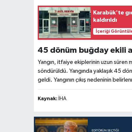
Karabük'te gıd
kaldırıldı
İçeriği Görüntül
45 dönüm buğday ekili a
Yangın, itfaiye ekiplerinin uzun süren 
söndürüldü. Yangında yaklaşık 45 dö
geldi. Yangının çıkış nedeninin belirlen
Kaynak:
İHA
EDITÖRÜN SEÇTIĞI