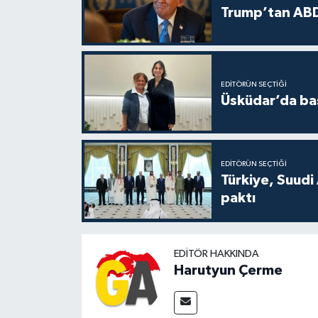
Trump’tan ABD
EDITÖRÜN SEÇTIĞI
Üsküdar’da baş
EDITÖRÜN SEÇTIĞI
Türkiye, Suudi
paktı
EDITÖR HAKKINDA
Harutyun Çerme