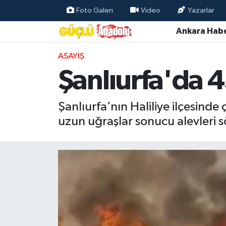
Foto Galeri
Video
Yazarlar
Ankara Habe
Özel Haber
ASAYIŞ
Ankara Haberleri
Şanlıurfa'da 
Resmi İlanlar
Şanlıurfa’nın Haliliye ilçesind
Ekonomi
uzun uğraşlar sonucu alevleri 
Gündem
Asayiş
Dünya
Magazin