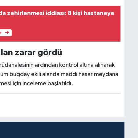
a zehirlenmesi iddiası: 8 kişi hastaneye
e
lan zarar gördü
müdahalesinin ardından kontrol altına alınarak
nüm buğday ekili alanda maddi hasar meydana
mesi için inceleme başlatıldı.