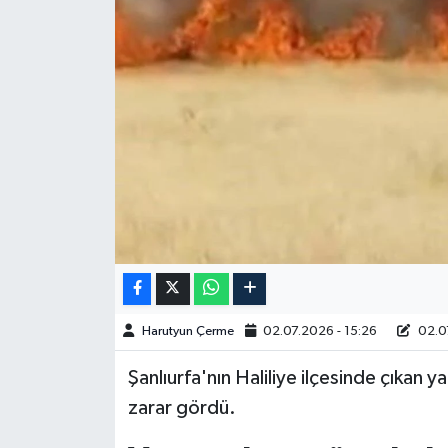
Spor
Burç Yorumları
Çocuk
Eğitim
Hava Durumu
Kadın
Harutyun Çerme
02.07.2026 - 15:26
02.07
Kim kimdir?
Şanlıurfa'nın Haliliye ilçesinde çıkan
Kültür Sanat
zarar gördü.
Sağlık