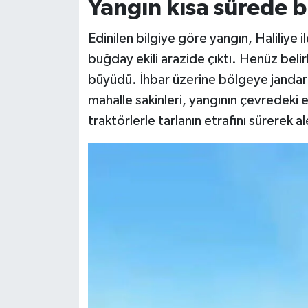
Yangın kısa sürede 
Siyaset
Edinilen bilgiye göre yangın, Haliliye
buğday ekili arazide çıktı. Henüz bel
Teknoloji
büyüdü. İhbar üzerine bölgeye jandarma
mahalle sakinleri, yangının çevredeki e
Televizyon
traktörlerle tarlanın etrafını sürerek a
Yaşam-Çevre