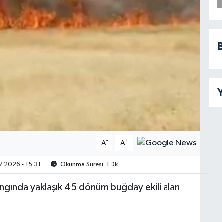
B
Y
-
+
A
A
.2026 - 15:31
Okunma Süresi: 1 Dk
 yangında yaklaşık 45 dönüm buğday ekili alan