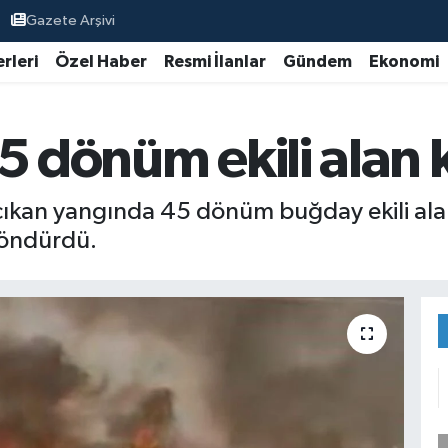
Gazete Arşivi
rleri
Özel Haber
Resmi İlanlar
Gündem
Ekonomi
45 dönüm ekili alan
e çıkan yangında 45 dönüm buğday ekili alan
söndürdü.