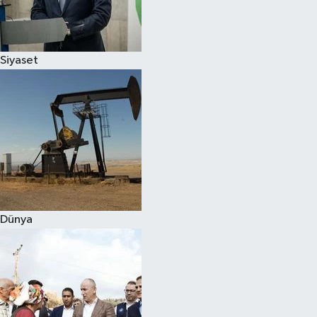
Spor
Siyaset
Burç Yorumları
Çocuk
Eğitim
Hava Durumu
Kadın
Dünya
Kim kimdir?
Kültür Sanat
Sağlık