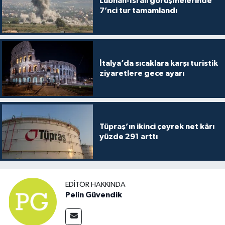
Lübnan-İsrail görüşmelerinde
7’nci tur tamamlandı
İtalya’da sıcaklara karşı turistik
ziyaretlere gece ayarı
Tüpraş’ın ikinci çeyrek net kârı
yüzde 291 arttı
EDITÖR HAKKINDA
Pelin Güvendik