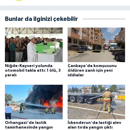
Bunlar da ilginizi çekebilir
Niğde-Kayseri yolunda
Çankaya'da komşusunu
otomobil takla attı: 1 ölü, 3
öldüren zanlı için yeni
yaralı
iddialar
Orhangazi'de lastik
İskenderun'da lastiği alev
tamirhanesinde yangın
alan tırda yangın çıktı