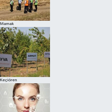
Mamak
Keçiören