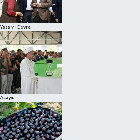
Siyaset
Yaşam-Çevre
Teknoloji
Televizyon
Yaşam-Çevre
Asayiş