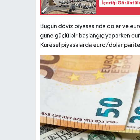
İçeriği Görüntül
Siyaset
Bugün döviz piyasasında dolar ve euro 
Teknoloji
güne güçlü bir başlangıç yaparken euro 
Küresel piyasalarda euro/dolar parite
Televizyon
Yaşam-Çevre