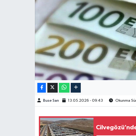
Spor
Burç Yorumları
Çocuk
Eğitim
Hava Durumu
Kadın
Buse Sarı
13.05.2026 - 09:43
Okunma Süre
Kim kimdir?
Kültür Sanat
Cilvegözü’nde 
Sağlık