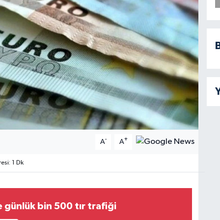
B
Y
-
+
A
A
si: 1 Dk
günlük bin 500 tır trafiği