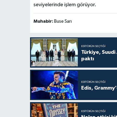
seviyelerinde işlem görüyor.
Muhabir:
Buse Sarı
EDITÖRÜN SEÇTIĞI
Türkiye, Suudi
paktı
EDITÖRÜN SEÇTIĞI
Edis, Grammy’d
EDITÖRÜN SEÇTIĞI