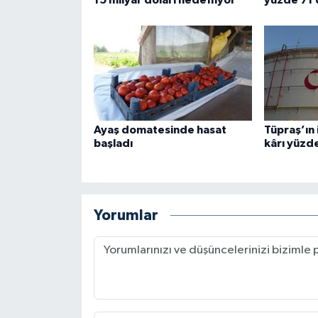
15 milyar doları hedefliyor
yüzde 71 
Ayaş domatesinde hasat
Tüpraş’ın 
başladı
kârı yüzde
Yorumlar