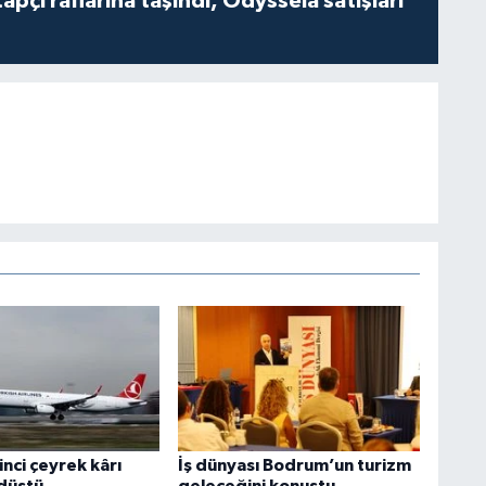
tapçı raflarına taşındı, Odysseia satışları
inci çeyrek kârı
İş dünyası Bodrum’un turizm