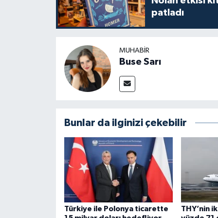
Nolan etkisi ki
patladı
MUHABIR
Buse Sarı
Bunlar da ilginizi çekebilir
Türkiye ile Polonya ticarette
THY’nin ik