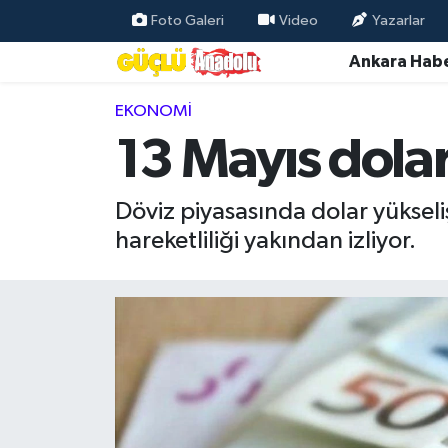
Foto Galeri
Video
Yazarlar
Ankara Habe
Özel Haber
EKONOMI
Ankara Haberleri
13 Mayıs dolar 
Resmi İlanlar
Döviz piyasasında dolar yükseliş
Ekonomi
hareketliliği yakından izliyor.
Gündem
Asayiş
Dünya
Magazin