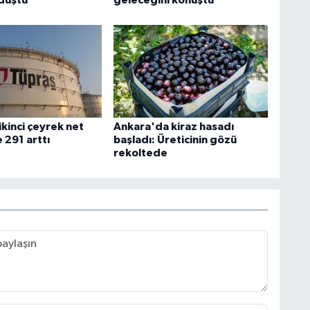
düştü
geleceğini konuştu
ikinci çeyrek net
Ankara'da kiraz hasadı
 291 arttı
başladı: Üreticinin gözü
rekoltede