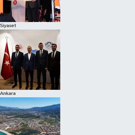
Spor
Siyaset
Burç Yorumları
Çocuk
Eğitim
Hava Durumu
Kadın
Ankara
Kim kimdir?
Kültür Sanat
Sağlık