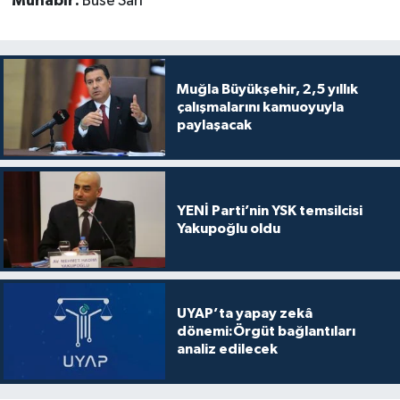
Muhabir:
Buse Sarı
Muğla Büyükşehir, 2,5 yıllık
çalışmalarını kamuoyuyla
paylaşacak
YENİ Parti’nin YSK temsilcisi
Yakupoğlu oldu
UYAP’ta yapay zekâ
dönemi:Örgüt bağlantıları
analiz edilecek