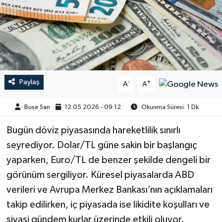
Paylaş
-
+
A
A
Buse Sarı
12.05.2026 - 09:12
Okunma Süresi: 1 Dk
Bugün döviz piyasasında hareketlilik sınırlı
seyrediyor. Dolar/TL güne sakin bir başlangıç
yaparken, Euro/TL de benzer şekilde dengeli bir
görünüm sergiliyor. Küresel piyasalarda ABD
verileri ve Avrupa Merkez Bankası’nın açıklamaları
takip edilirken, iç piyasada ise likidite koşulları ve
siyasi gündem kurlar üzerinde etkili oluyor.