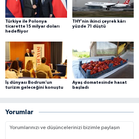
Türkiye ile Polonya
THY’nin ikinci çeyrek kârı
ticarette 15 milyar doları
yüzde 71 düştü
hedefliyor
İş dünyası Bodrum’un
Ayaş domatesinde hasat
turizm geleceğini konuştu
başladı
Yorumlar