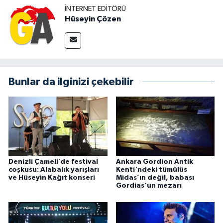
İNTERNET EDITÖRÜ
Hüseyin Çözen
Bunlar da ilginizi çekebilir
Denizli Çameli’de festival
Ankara Gordion Antik
coşkusu: Alabalık yarışları
Kenti'ndeki tümülüs
ve Hüseyin Kağıt konseri
Midas’ın değil, babası
Gordias'un mezarı