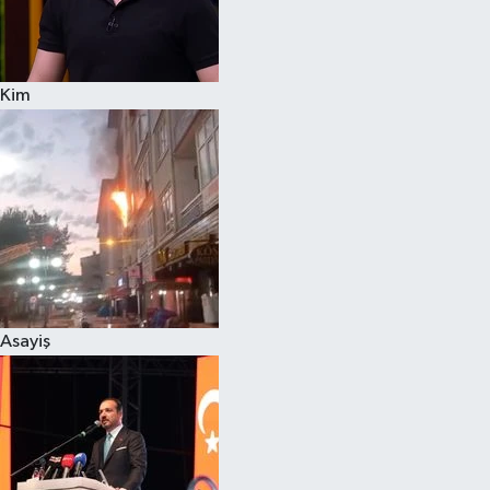
Siyaset
Kim
Teknoloji
Televizyon
Yaşam-Çevre
Asayiş