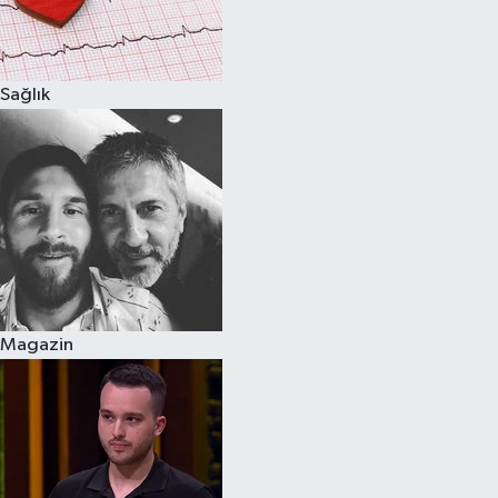
Spor
Sağlık
Burç Yorumları
Çocuk
Eğitim
Hava Durumu
Kadın
Magazin
Kim kimdir?
Kültür Sanat
Sağlık