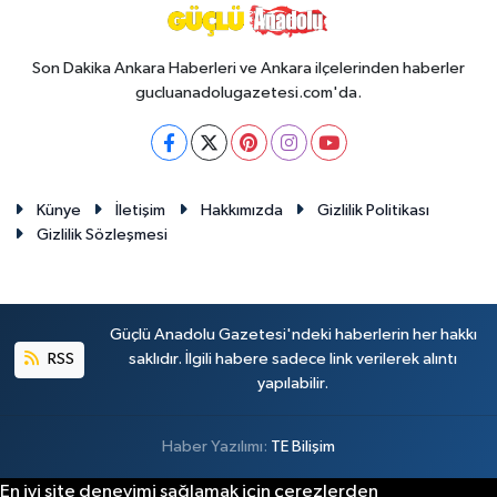
Son Dakika Ankara Haberleri ve Ankara ilçelerinden haberler
gucluanadolugazetesi.com'da.
Künye
İletişim
Hakkımızda
Gizlilik Politikası
Gizlilik Sözleşmesi
Güçlü Anadolu Gazetesi'ndeki haberlerin her hakkı
RSS
saklıdır. İlgili habere sadece link verilerek alıntı
yapılabilir.
Haber Yazılımı:
TE Bilişim
En iyi site deneyimi sağlamak için çerezlerden