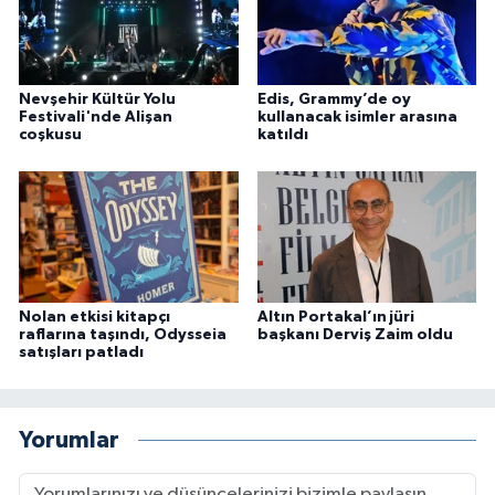
Nevşehir Kültür Yolu
Edis, Grammy’de oy
Festivali'nde Alişan
kullanacak isimler arasına
coşkusu
katıldı
Nolan etkisi kitapçı
Altın Portakal’ın jüri
raflarına taşındı, Odysseia
başkanı Derviş Zaim oldu
satışları patladı
Yorumlar