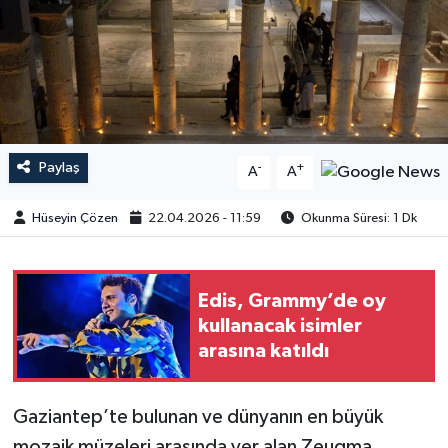
Paylaş
-
+
A
A
Hüseyin Çözen
22.04.2026 - 11:59
Okunma Süresi: 1 Dk
Edis, Grammy’de oy
kullanacak isimler
arasına katıldı
Gaziantep’te bulunan ve dünyanın en büyük
mozaik müzeleri arasında yer alan Zeugma