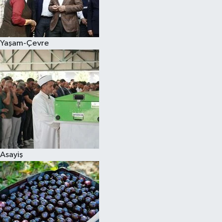
Siyaset
Yaşam-Çevre
Teknoloji
Televizyon
Yaşam-Çevre
Asayiş