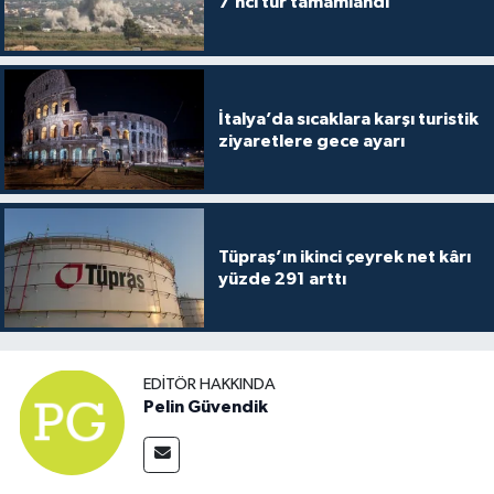
7’nci tur tamamlandı
İtalya’da sıcaklara karşı turistik
ziyaretlere gece ayarı
Tüpraş’ın ikinci çeyrek net kârı
yüzde 291 arttı
EDITÖR HAKKINDA
Pelin Güvendik