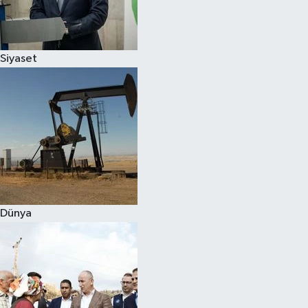
Spor
Siyaset
Burç Yorumları
Çocuk
Eğitim
Hava Durumu
Kadın
Dünya
Kim kimdir?
Kültür Sanat
Sağlık