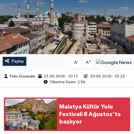
Paylaş
-
+
A
A
Pelin Güvendik
25.06.2026 - 10:13
25.06.2026 - 10:22
Okunma Süresi: 2 Dk
Malatya Kültür Yolu
Festivali 8 Ağustos'ta
başlıyor