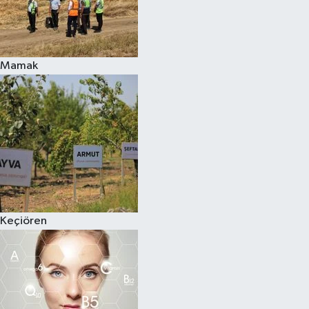
Mamak
Keçiören