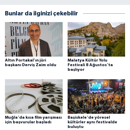
Bunlar da ilginizi çekebilir
Altın Portakal’ın jüri
Malatya Kültür Yolu
başkanı Derviş Zaim oldu
Festivali 8 Ağustos'ta
başlıyor
Muğla'da kısa film yarışması
Başiskele'de yöresel
için başvurular başladı
kültürler aynı festivalde
buluştu