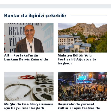
Bunlar da ilginizi çekebilir
Altın Portakal’ın jüri
Malatya Kültür Yolu
başkanı Derviş Zaim oldu
Festivali 8 Ağustos'ta
başlıyor
Muğla'da kısa film yarışması
Başiskele'de yöresel
için başvurular başladı
kültürler aynı festivalde