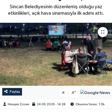
Sincan Belediyesinin düzenlemiş olduğu yaz
etkinlikleri, açık hava sinemasıyla ilk adımı attı.
Paylaş
-
+
A
A
Hüseyin Çözen
24.06.2026 - 14:28
Okunma Süresi: 1 Dk