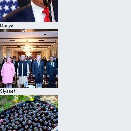
Siyaset
Dünya
Teknoloji
Televizyon
Yaşam-Çevre
Siyaset