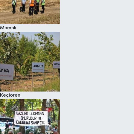
Mamak
Keçiören