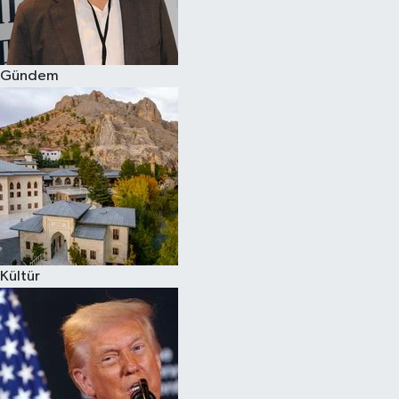
Spor
Gündem
Burç Yorumları
Çocuk
Eğitim
Hava Durumu
Kadın
Kültür
Kim kimdir?
Kültür Sanat
Sağlık