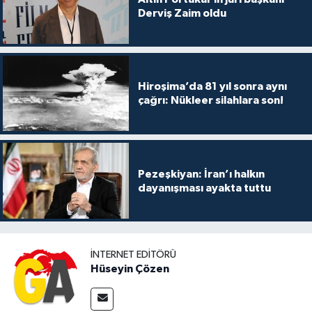
Derviş Zaim oldu
Hiroşima’da 81 yıl sonra aynı
çağrı: Nükleer silahlara son!
Pezeşkiyan: İran’ı halkın
dayanışması ayakta tuttu
İNTERNET EDITÖRÜ
Hüseyin Çözen