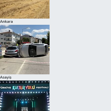
Siyaset
Ankara
Teknoloji
Televizyon
Yaşam-Çevre
Asayiş