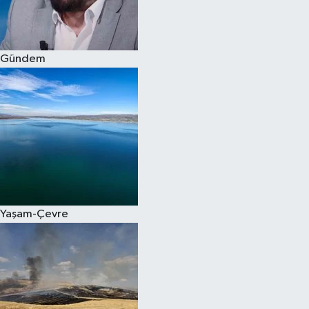
Spor
Gündem
Burç Yorumları
Çocuk
Eğitim
Hava Durumu
Kadın
Yaşam-Çevre
Kim kimdir?
Kültür Sanat
Sağlık