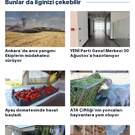
Bunlar da ilginizi çekebilir
Ankara'da anız yangını:
YENİ Parti Genel Merkezi 30
Ekiplerin müdahalesi
Ağustos’a hazırlanıyor
sürüyor
Ayaş domatesinde hasat
ATA Çiftliği'nin yoncaları
başladı
hayvanlara yem oluyor