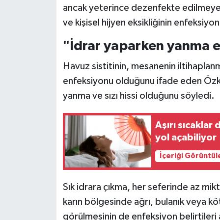
ancak yeterince dezenfekte edilmeyen 
ve kişisel hijyen eksikliğinin enfeksiyon r
Siyaset
"İdrar yaparken yanma en
Teknoloji
Havuz sistitinin, mesanenin iltihaplan
Televizyon
enfeksiyonu olduğunu ifade eden Özkan
yanma ve sızı hissi olduğunu söyledi.
Yaşam-Çevre
Aşırı sıcaklar
yol açabiliyor
İçeriği Görüntül
Sık idrara çıkma, her seferinde az mikta
karın bölgesinde ağrı, bulanık veya köt
görülmesinin de enfeksiyon belirtileri