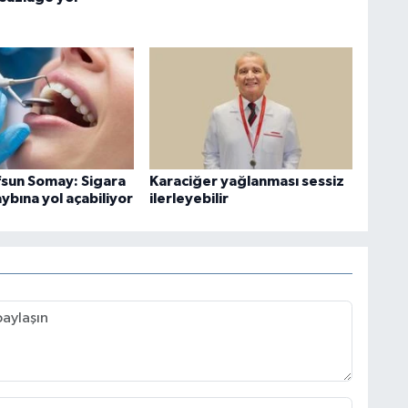
Efsun Somay: Sigara
Karaciğer yağlanması sessiz
ybına yol açabiliyor
ilerleyebilir