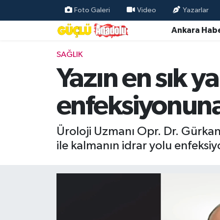
Foto Galeri
Video
Yazarlar
Ankara Habe
Özel Haber
SAĞLIK
Ankara Haberleri
Yazın en sık y
Resmi İlanlar
enfeksiyonuna 
Ekonomi
Üroloji Uzmanı Opr. Dr. Gürkan
Gündem
ile kalmanın idrar yolu enfeksiy
Asayiş
Dünya
Magazin