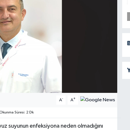
B
Y
-
+
A
A
Okunma Süresi: 2 Dk
vuz suyunun enfeksiyona neden olmadığını