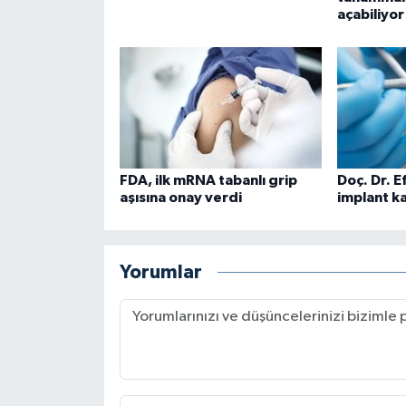
açabiliyor
FDA, ilk mRNA tabanlı grip
Doç. Dr. 
aşısına onay verdi
implant ka
Yorumlar