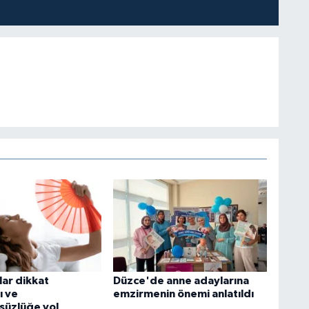
klar dikkat
Düzce'de anne adaylarına
ı ve
emzirmenin önemi anlatıldı
süzlüğe yol