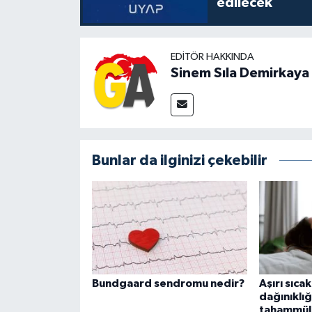
edilecek
EDITÖR HAKKINDA
Sinem Sıla Demirkaya
Bunlar da ilginizi çekebilir
Bundgaard sendromu nedir?
Aşırı sıca
dağınıklığ
tahammül