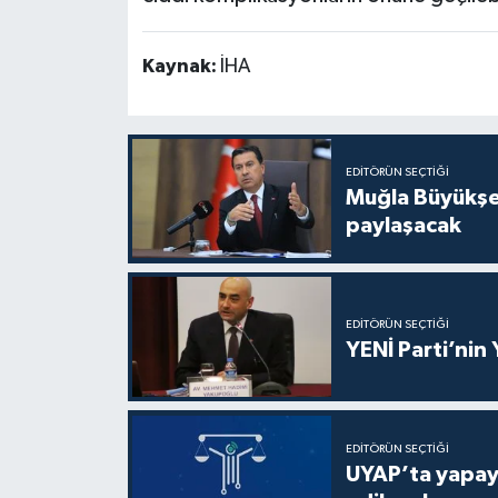
Kaynak:
İHA
EDITÖRÜN SEÇTIĞI
Muğla Büyükşeh
paylaşacak
EDITÖRÜN SEÇTIĞI
YENİ Parti’nin
EDITÖRÜN SEÇTIĞI
UYAP’ta yapay 