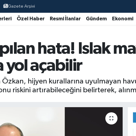
Gazete Arşivi
rleri
Özel Haber
Resmi İlanlar
Gündem
Ekonomi
apılan hata! Islak ma
yol açabilir
 Özkan, hijyen kurallarına uyulmayan havu
onu riskini artırabileceğini belirterek, alın