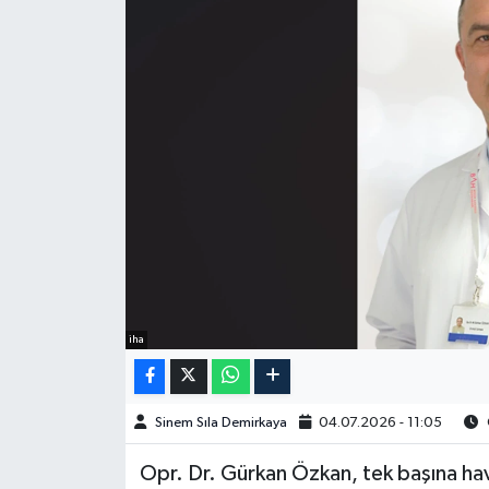
Spor
Burç Yorumları
Çocuk
Eğitim
Hava Durumu
Kadın
iha
Kim kimdir?
Sinem Sıla Demirkaya
04.07.2026 - 11:05
Kültür Sanat
Opr. Dr. Gürkan Özkan, tek başına ha
Sağlık