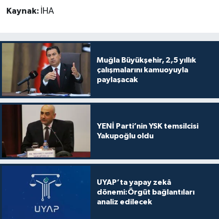
Kaynak:
İHA
Muğla Büyükşehir, 2,5 yıllık
çalışmalarını kamuoyuyla
paylaşacak
YENİ Parti’nin YSK temsilcisi
Yakupoğlu oldu
UYAP’ta yapay zekâ
dönemi:Örgüt bağlantıları
analiz edilecek