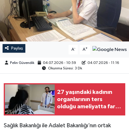
Paylaş
-
+
A
A
Pelin Güvendik
04.07.2026 - 10:59
04.07.2026 - 11:16
Okunma Süresi: 3 Dk
27 yaşındaki kadının
organlarının ters
olduğu ameliyatta fark
edildi
Sağlık Bakanlığı ile Adalet Bakanlığı’nın ortak