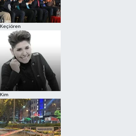
Siyaset
Keçiören
Teknoloji
Televizyon
Yaşam-Çevre
Kim