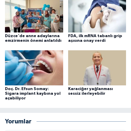
Düzce'de anne adaylarına
FDA, ilk mRNA tabanlı grip
emzirmenin önemi anlatıldı
aşısına onay verdi
Doç. Dr. Efsun Somay:
Karaciğer yağlanması
Sigara implant kaybına yol
sessiz ilerleyebilir
açabiliyor
Yorumlar