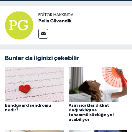
EDITÖR HAKKINDA
Pelin Güvendik
Bunlar da ilginizi çekebilir
Bundgaard sendromu
Aşırı sıcaklar dikkat
nedir?
dağınıklığı ve
tahammülsüzlüğe yol
açabiliyor