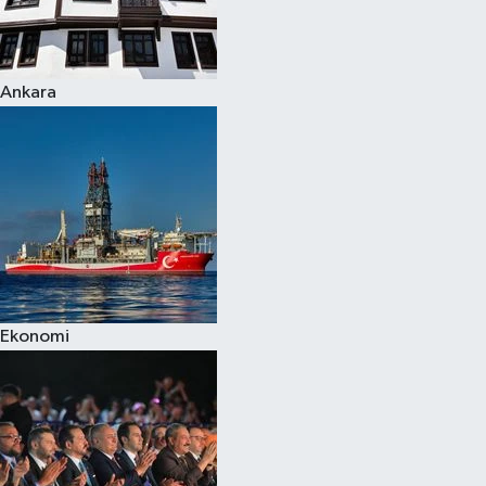
Spor
Ankara
Burç Yorumları
Çocuk
Eğitim
Hava Durumu
Kadın
Ekonomi
Kim kimdir?
Kültür Sanat
Sağlık