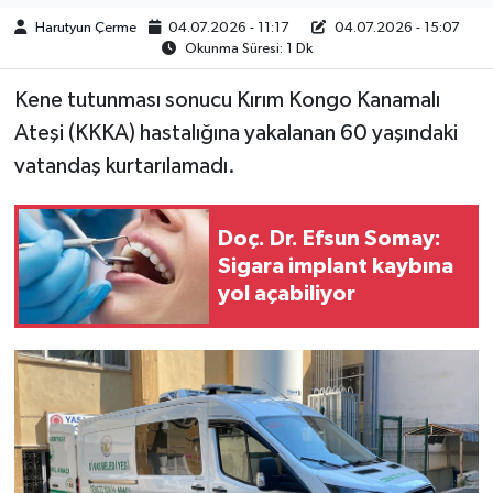
Harutyun Çerme
04.07.2026 - 11:17
04.07.2026 - 15:07
Okunma Süresi: 1 Dk
Kene tutunması sonucu Kırım Kongo Kanamalı
Ateşi (KKKA) hastalığına yakalanan 60 yaşındaki
vatandaş kurtarılamadı.
Doç. Dr. Efsun Somay:
Sigara implant kaybına
yol açabiliyor