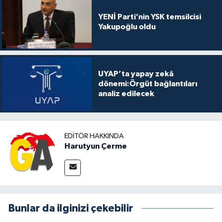
YENİ Parti’nin YSK temsilcisi
Yakupoğlu oldu
UYAP’ta yapay zekâ
dönemi:Örgüt bağlantıları
analiz edilecek
EDITÖR HAKKINDA
Harutyun Çerme
Bunlar da ilginizi çekebilir