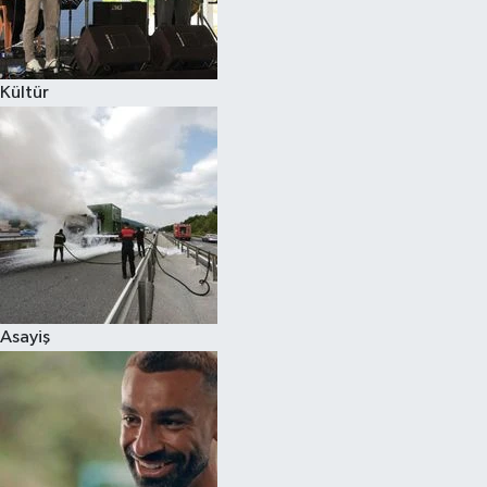
Spor
Kültür
Burç Yorumları
Çocuk
Eğitim
Hava Durumu
Kadın
Asayiş
Kim kimdir?
Kültür Sanat
Sağlık