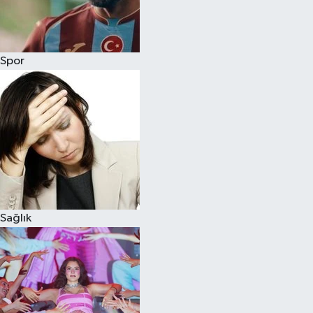
Siyaset
Spor
Teknoloji
Televizyon
Yaşam-Çevre
Sağlık