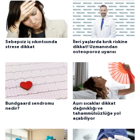
Sebepsiz iç sıkıntısında
İleri yaşlarda kırık riskine
strese dikkat
dikkat! Uzmanından
osteoporoz uyarısı
Bundgaard sendromu
Aşırı sıcaklar dikkat
nedir?
dağınıklığı ve
tahammülsüzlüğe yol
açabiliyor