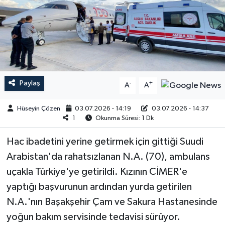
Paylaş
-
+
A
A
Hüseyin Çözen
03.07.2026 - 14:19
03.07.2026 - 14:37
1
Okunma Süresi: 1 Dk
Hac ibadetini yerine getirmek için gittiği Suudi
Arabistan'da rahatsızlanan N.A. (70), ambulans
uçakla Türkiye'ye getirildi. Kızının CİMER'e
yaptığı başvurunun ardından yurda getirilen
N.A.'nın Başakşehir Çam ve Sakura Hastanesinde
yoğun bakım servisinde tedavisi sürüyor.