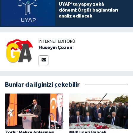
UYAP’ta yapay zekâ
dönemi:Örgüt bağlantıları
analiz edilecek
İNTERNET EDITÖRÜ
Hüseyin Çözen
Bunlar da ilginizi çekebilir
Zorlu: Mekke Anlaşması
MHP lideri Bahçeli,