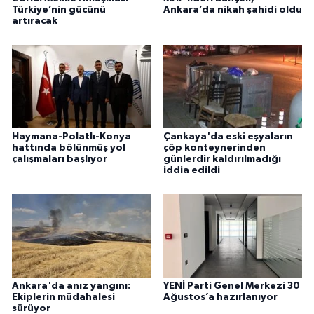
Türkiye’nin gücünü
Ankara’da nikah şahidi oldu
artıracak
Haymana-Polatlı-Konya
Çankaya'da eski eşyaların
hattında bölünmüş yol
çöp konteynerinden
çalışmaları başlıyor
günlerdir kaldırılmadığı
iddia edildi
Ankara'da anız yangını:
YENİ Parti Genel Merkezi 30
Ekiplerin müdahalesi
Ağustos’a hazırlanıyor
sürüyor