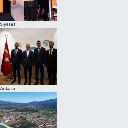
Spor
Siyaset
Burç Yorumları
Çocuk
Eğitim
Hava Durumu
Kadın
Ankara
Kim kimdir?
Kültür Sanat
Sağlık