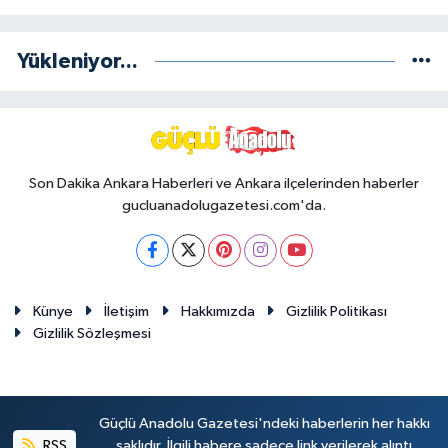
Yükleniyor...
Son Dakika Ankara Haberleri ve Ankara ilçelerinden haberler
gucluanadolugazetesi.com'da.
Künye
İletişim
Hakkımızda
Gizlilik Politikası
Gizlilik Sözleşmesi
Güçlü Anadolu Gazetesi'ndeki haberlerin her hakkı
RSS
saklıdır. İlgili habere sadece link verilerek alıntı