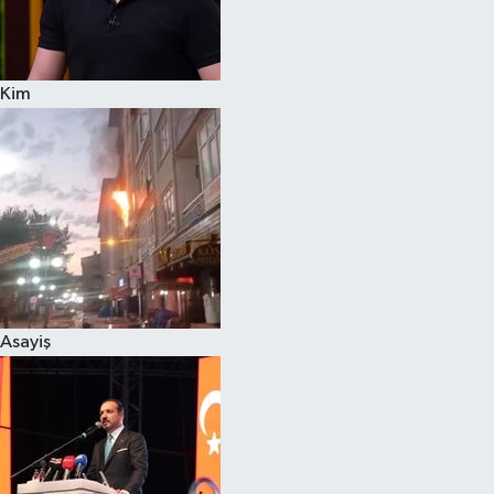
Spor
Kim
Burç Yorumları
Çocuk
Eğitim
Hava Durumu
Kadın
Asayiş
Kim kimdir?
Kültür Sanat
Sağlık