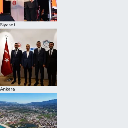
Siyaset
Siyaset
Teknoloji
Televizyon
Yaşam-Çevre
Ankara