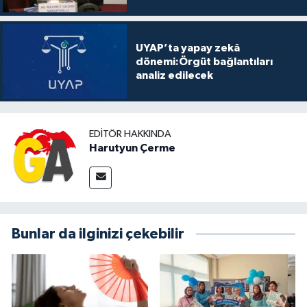
UYAP’ta yapay zekâ
dönemi:Örgüt bağlantıları
analiz edilecek
EDITÖR HAKKINDA
Harutyun Çerme
Bunlar da ilginizi çekebilir