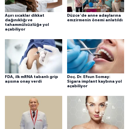
Aşırı sıcaklar dikkat
Düzce'de anne adaylarına
dağınıklığı ve
emzirmenin önemi anlatıldı
tahammülsüzlüğe yol
açabiliyor
FDA, ilk mRNA tabanlı grip
Doç. Dr. Efsun Somay:
aşısına onay verdi
Sigara implant kaybına yol
açabiliyor