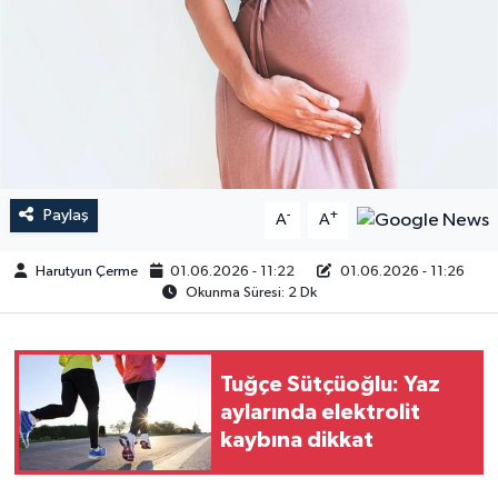
Paylaş
-
+
A
A
Harutyun Çerme
01.06.2026 - 11:22
01.06.2026 - 11:26
Okunma Süresi: 2 Dk
Tuğçe Sütçüoğlu: Yaz
aylarında elektrolit
kaybına dikkat