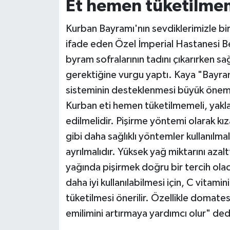
Et hemen tüketilmeme
Siyaset
Kurban Bayramı'nın sevdiklerimizle bi
ifade eden Özel İmperial Hastanesi 
Teknoloji
byram sofralarının tadını çıkarırken s
gerektiğine vurgu yaptı. Kaya "Bayra
Televizyon
sisteminin desteklenmesi büyük önem ta
Yaşam-Çevre
Kurban eti hemen tüketilmemeli, yaklaş
edilmelidir. Pişirme yöntemi olarak kı
gibi daha sağlıklı yöntemler kullanılma
ayrılmalıdır. Yüksek yağ miktarını aza
yağında pişirmek doğru bir tercih olac
daha iyi kullanılabilmesi için, C vitami
tüketilmesi önerilir. Özellikle domates
emilimini artırmaya yardımcı olur" ded