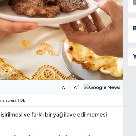
B
Y
-
+
A
A
a Süresi: 1 Dk
şirilmesi ve farklı bir yağ ilave edilmemesi