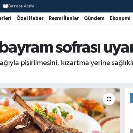
Gazete Arşivi
rleri
Özel Haber
Resmi İlanlar
Gündem
Ekonomi
ayram sofrası uyar
ıyla pişirilmesini, kızartma yerine sağlıkl