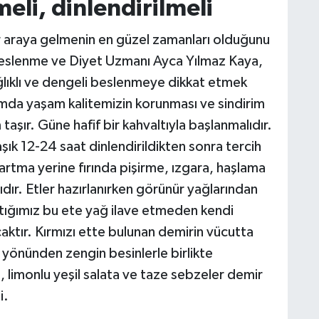
li, dinlendirilmeli
r araya gelmenin en güzel zamanları olduğunu
Beslenme ve Diyet Uzmanı Ayca Yılmaz Kaya,
ağlıklı ve dengeli beslenmeye dikkat etmek
mda yaşam kalitemizin korunması ve sindirim
şır. Güne hafif bir kahvaltıyla başlanmalıdır.
ık 12-24 saat dinlendirildikten sonra tercih
zartma yerine fırında pişirme, ızgara, haşlama
lıdır. Etler hazırlanırken görünür yağlarından
lttığımız bu ete yağ ilave etmeden kendi
aktır. Kırmızı ette bulunan demirin vücutta
ni yönünden zengin besinlerle birlikte
, limonlu yeşil salata ve taze sebzeler demir
i.