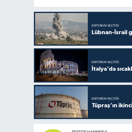
EDITÖRÜN SEÇTIĞI
Lübnan-İsrail 
EDITÖRÜN SEÇTIĞI
İtalya’da sıcak
EDITÖRÜN SEÇTIĞI
Tüpraş’ın ikinc