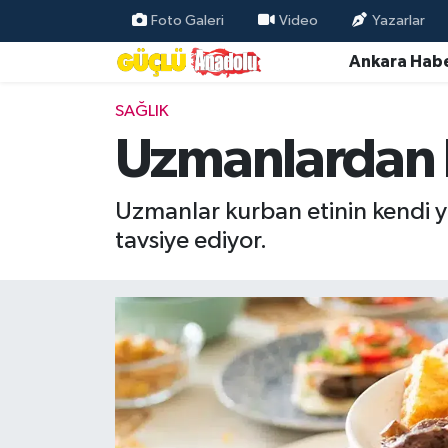
Foto Galeri
Video
Yazarlar
Ankara Habe
Özel Haber
SAĞLIK
Ankara Haberleri
Uzmanlardan b
Resmi İlanlar
Uzmanlar kurban etinin kendi yağ
Ekonomi
tavsiye ediyor.
Gündem
Asayiş
Dünya
Magazin