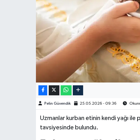
Spor
Burç Yorumları
Çocuk
Eğitim
Hava Durumu
Kadın
Pelin Güvendik
25.05.2026 - 09:36
Okunm
Kim kimdir?
Uzmanlar kurban etinin kendi yağı ile pi
Kültür Sanat
tavsiyesinde bulundu.
Sağlık