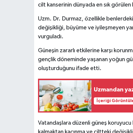
cilt kanserinin dünyada en sık görülen 
Siyaset
Uzm. Dr. Durmaz, özellikle benlerdeki 
değişikliği, büyüme ve iyileşmeyen yar
Teknoloji
vurguladı.
Televizyon
Güneşin zararlı etkilerine karşı kor
gençlik döneminde yaşanan yoğun güneş
Yaşam-Çevre
oluşturduğunu ifade etti.
Uzmandan yaz 
İçeriği Görüntül
Vatandaşlara düzenli güneş koruyucu k
kalmaktan kaçınma ve ciltteki değişik