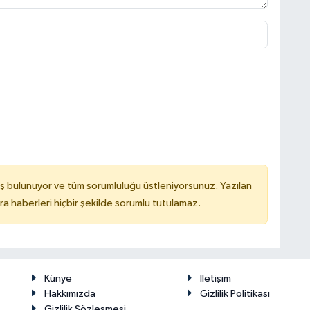
ş bulunuyor ve tüm sorumluluğu üstleniyorsunuz. Yazılan
 haberleri hiçbir şekilde sorumlu tutulamaz.
Künye
İletişim
Hakkımızda
Gizlilik Politikası
Gizlilik Sözleşmesi