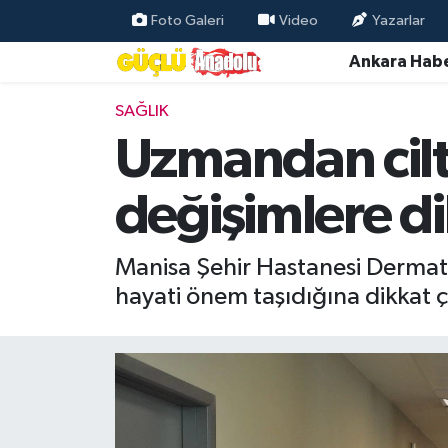
Foto Galeri
Video
Yazarlar
Ankara Habe
Özel Haber
SAĞLIK
Ankara Haberleri
Uzmandan cilt 
Resmi İlanlar
değişimlere d
Ekonomi
Manisa Şehir Hastanesi Dermato
Gündem
hayati önem taşıdığına dikkat ç
Asayiş
Dünya
Magazin