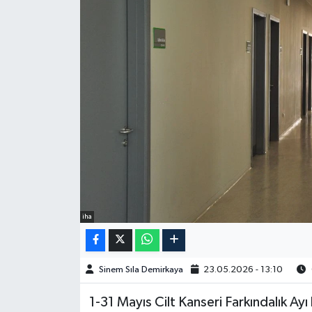
Spor
Burç Yorumları
Çocuk
Eğitim
Hava Durumu
Kadın
iha
Kim kimdir?
Sinem Sıla Demirkaya
23.05.2026 - 13:10
Kültür Sanat
1-31 Mayıs Cilt Kanseri Farkındalık A
Sağlık