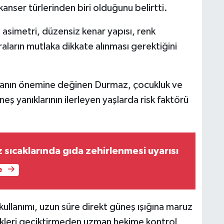
kanser türlerinden biri olduğunu belirtti.
asimetri, düzensiz kenar yapısı, renk
aların mutlaka dikkate alınması gerektiğini
unmanın önemine değinen Durmaz, çocukluk ve
 yanıklarının ilerleyen yaşlarda risk faktörü
sıcaklarında gıda zehirlenmesi uyarısı
e
ullanımı, uzun süre direkt güneş ışığına maruz
likleri geciktirmeden uzman hekime kontrol