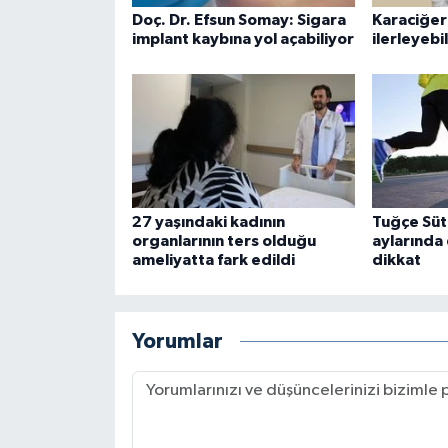
Doç. Dr. Efsun Somay: Sigara
Karaciğer
implant kaybına yol açabiliyor
ilerleyebil
27 yaşındaki kadının
Tuğçe Süt
organlarının ters olduğu
aylarında 
ameliyatta fark edildi
dikkat
Yorumlar