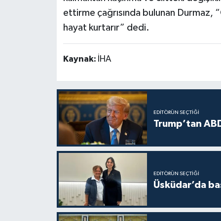
ettirme çağrısında bulunan Durmaz, “Ci
hayat kurtarır” dedi.
Kaynak:
İHA
EDITÖRÜN SEÇTIĞI
Trump’tan ABD
EDITÖRÜN SEÇTIĞI
Üsküdar’da baş