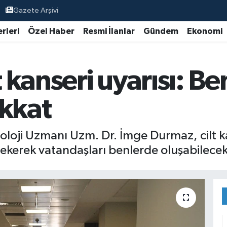
Gazete Arşivi
rleri
Özel Haber
Resmi İlanlar
Gündem
Ekonomi
kanseri uyarısı: Be
ikkat
loji Uzmanı Uzm. Dr. İmge Durmaz, cilt ka
ekerek vatandaşları benlerde oluşabilecek