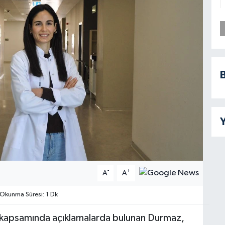
B
Y
-
+
A
A
Okunma Süresi: 1 Dk
yı kapsamında açıklamalarda bulunan Durmaz,