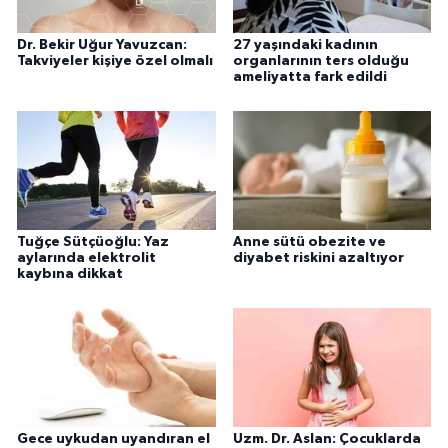
Dr. Bekir Uğur Yavuzcan:
27 yaşındaki kadının
Takviyeler kişiye özel olmalı
organlarının ters olduğu
ameliyatta fark edildi
Tuğçe Sütçüoğlu: Yaz
Anne sütü obezite ve
aylarında elektrolit
diyabet riskini azaltıyor
kaybına dikkat
Gece uykudan uyandıran el
Uzm. Dr. Aslan: Çocuklarda