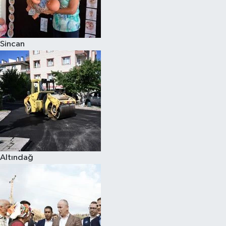
Siyaset
Sincan
Teknoloji
Televizyon
Yaşam-Çevre
Altındağ