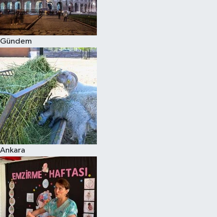
Spor
Gündem
Burç Yorumları
Çocuk
Eğitim
Hava Durumu
Kadın
Ankara
Kim kimdir?
Kültür Sanat
Sağlık