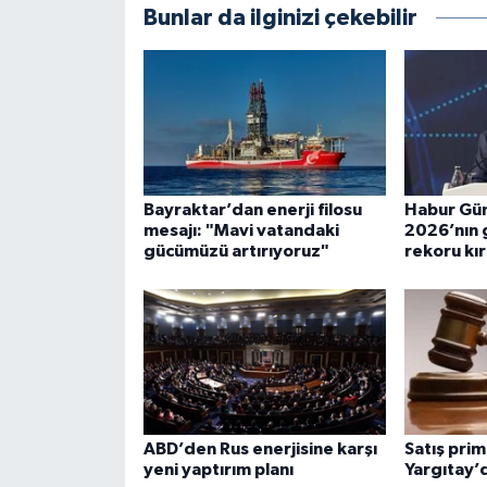
Bunlar da ilginizi çekebilir
Bayraktar’dan enerji filosu
Habur Güm
mesajı: "Mavi vatandaki
2026’nın g
gücümüzü artırıyoruz"
rekoru kır
ABD’den Rus enerjisine karşı
Satış prim
yeni yaptırım planı
Yargıtay’