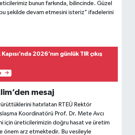
eticilerimiz bunun farkında, bilincinde. Güzel
u şekilde devam etmesini isteriz" ifadelerini
Kapısı’nda 2026’nın günlük TIR çıkış
e
lim’den mesaj
ürüttüklerini hatırlatan RTEÜ Rektör
aslaşma Koordinatörü Prof. Dr. Mete Avcı
imi için üreticilerimizin doğru hasat ve üretim
e önem arz etmektedir. Bu vesileyle