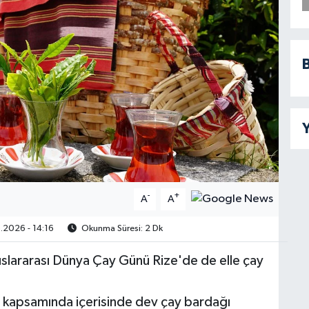
B
Y
-
+
A
A
.2026 - 14:16
Okunma Süresi: 2 Dk
slararası Dünya Çay Günü Rize'de de elle çay
 kapsamında içerisinde dev çay bardağı