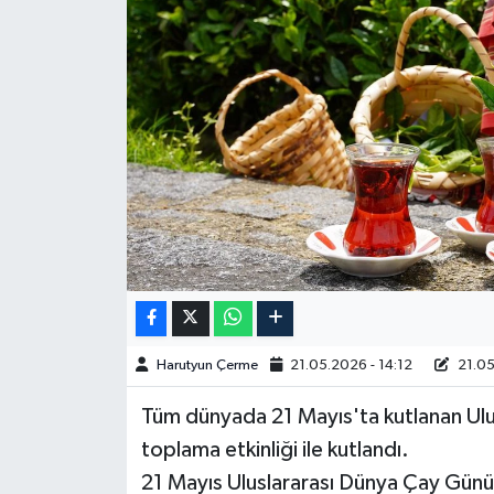
Spor
Burç Yorumları
Çocuk
Eğitim
Hava Durumu
Kadın
Harutyun Çerme
21.05.2026 - 14:12
21.05
Kim kimdir?
Tüm dünyada 21 Mayıs'ta kutlanan Ulu
Kültür Sanat
toplama etkinliği ile kutlandı.
21 Mayıs Uluslararası Dünya Çay Günü
Sağlık