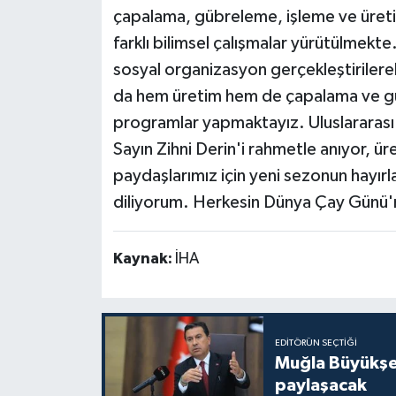
çapalama, gübreleme, işleme ve üreti
farklı bilimsel çalışmalar yürütülmekte
sosyal organizasyon gerçekleştirilerek
da hem üretim hem de çapalama ve gübr
programlar yapmaktayız. Uluslararası
Sayın Zihni Derin'i rahmetle anıyor, ür
paydaşlarımız için yeni sezonun hayırla
diliyorum. Herkesin Dünya Çay Günü'
Kaynak:
İHA
EDITÖRÜN SEÇTIĞI
Muğla Büyükşeh
paylaşacak