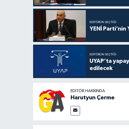
EDITÖRÜN SEÇTIĞI
YENİ Parti’nin
EDITÖRÜN SEÇTIĞI
UYAP’ta yapay 
edilecek
EDITÖR HAKKINDA
Harutyun Çerme