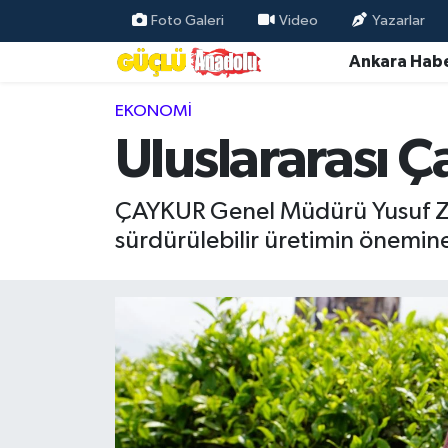
Foto Galeri
Video
Yazarlar
Ankara Habe
Özel Haber
EKONOMI
Ankara Haberleri
Uluslararası Ç
Resmi İlanlar
ÇAYKUR Genel Müdürü Yusuf Ziya
Ekonomi
sürdürülebilir üretimin önemine
Gündem
Asayiş
Dünya
Magazin