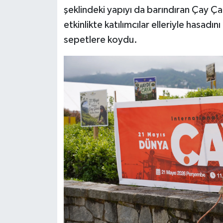
şeklindeki yapıyı da barındıran Çay Ça
Siyaset
etkinlikte katılımcılar elleriyle hasadı
sepetlere koydu.
Teknoloji
Televizyon
Yaşam-Çevre