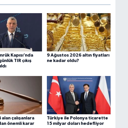
rük Kapısı’nda
9 Ağustos 2026 altın fiyatları
ünlük TIR çıkış
ne kadar oldu?
ıldı
i alan çalışanlara
Türkiye ile Polonya ticarette
dan önemli karar
15 milyar doları hedefliyor