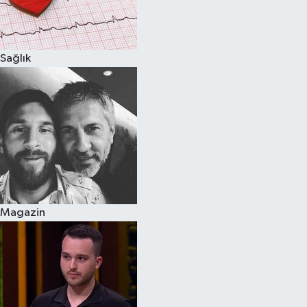
Spor
Sağlık
Burç Yorumları
Çocuk
Eğitim
Hava Durumu
Kadın
Magazin
Kim kimdir?
Kültür Sanat
Sağlık