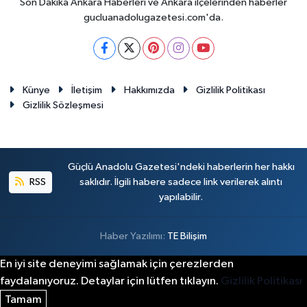
Son Dakika Ankara Haberleri ve Ankara ilçelerinden haberler
gucluanadolugazetesi.com'da.
Künye
İletişim
Hakkımızda
Gizlilik Politikası
Gizlilik Sözleşmesi
Güçlü Anadolu Gazetesi'ndeki haberlerin her hakkı
RSS
saklıdır. İlgili habere sadece link verilerek alıntı
yapılabilir.
Haber Yazılımı:
TE Bilişim
En iyi site deneyimi sağlamak için çerezlerden
faydalanıyoruz. Detaylar için lütfen tıklayın.
Gizlilik Politikası
Tamam