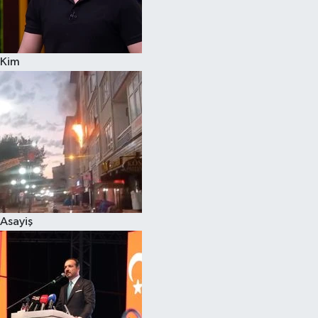
Siyaset
Kim
Teknoloji
Televizyon
Yaşam-Çevre
Asayiş