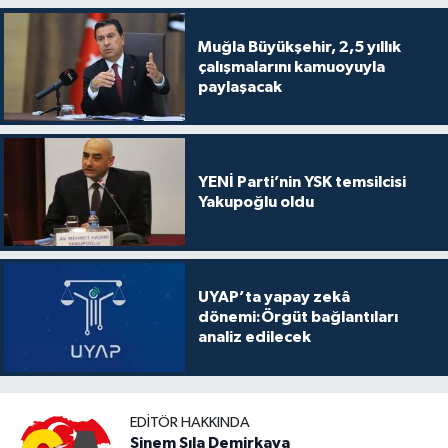
Muğla Büyükşehir, 2,5 yıllık
çalışmalarını kamuoyuyla
paylaşacak
YENİ Parti’nin YSK temsilcisi
Yakupoğlu oldu
UYAP’ta yapay zekâ
dönemi:Örgüt bağlantıları
analiz edilecek
EDITÖR HAKKINDA
Sinem Sıla Demirkaya