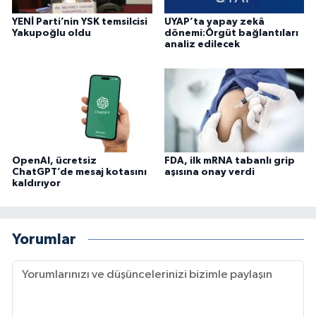
YENİ Parti’nin YSK temsilcisi
UYAP’ta yapay zekâ
Yakupoğlu oldu
dönemi:Örgüt bağlantıları
analiz edilecek
OpenAI, ücretsiz
FDA, ilk mRNA tabanlı grip
ChatGPT’de mesaj kotasını
aşısına onay verdi
kaldırıyor
Yorumlar