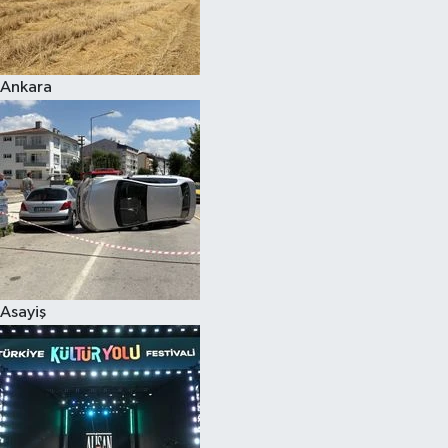
Siyaset
Ankara
Teknoloji
Televizyon
Yaşam-Çevre
Asayiş