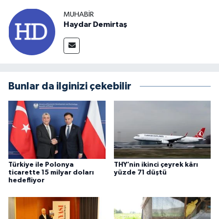
MUHABIR
Haydar Demirtaş
Bunlar da ilginizi çekebilir
Türkiye ile Polonya
THY’nin ikinci çeyrek kârı
ticarette 15 milyar doları
yüzde 71 düştü
hedefliyor