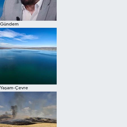
Spor
Gündem
Burç Yorumları
Çocuk
Eğitim
Hava Durumu
Kadın
Yaşam-Çevre
Kim kimdir?
Kültür Sanat
Sağlık