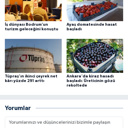
İş dünyası Bodrum’un
Ayaş domatesinde hasat
turizm geleceğini konuştu
başladı
Tüpraş’ın ikinci çeyrek net
Ankara'da kiraz hasadı
kârı yüzde 291 arttı
başladı: Üreticinin gözü
rekoltede
Yorumlar