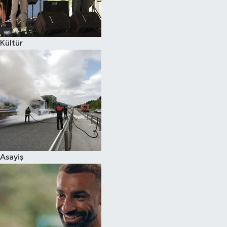
Spor
Kültür
Burç Yorumları
Çocuk
Eğitim
Hava Durumu
Kadın
Asayiş
Kim kimdir?
Kültür Sanat
Sağlık