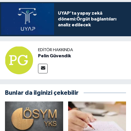
UYAP’ta yapay zekâ
dönemi:Örgüt bağlantıları
analiz edilecek
EDITÖR HAKKINDA
Pelin Güvendik
Bunlar da ilginizi çekebilir