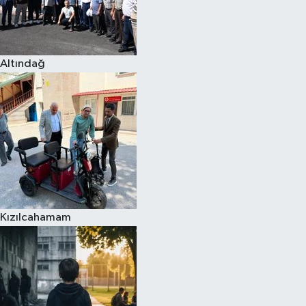
Altındağ
Kızılcahamam