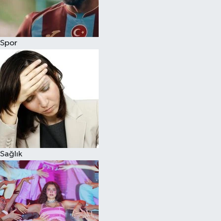
Siyaset
Spor
Teknoloji
Televizyon
Yaşam-Çevre
Sağlık