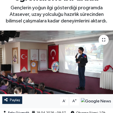
Gençlerin yoğun ilgi gösterdiği programda
Atasever, uzay yolculuğu hazırlık sürecinden
bilimsel çalışmalara kadar deneyimlerini aktardı.
Paylaş
-
+
A
A
Pelin Güvendik
18.04.2026 - 09:57
Okunma Süresi: 1 Dk