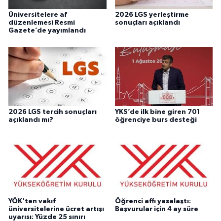
Üniversitelere af
2026 LGS yerleştirme
düzenlemesi Resmi
sonuçları açıklandı
Gazete’de yayımlandı
2026 LGS tercih sonuçları
YKS’de ilk bine giren 701
açıklandı mı?
öğrenciye burs desteği
YÖK'ten vakıf
Öğrenci affı yasalaştı:
üniversitelerine ücret artışı
Başvurular için 4 ay süre
uyarısı: Yüzde 25 sınırı