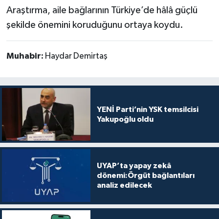
Araştırma, aile bağlarının Türkiye’de hâlâ güçlü
şekilde önemini koruduğunu ortaya koydu.
Muhabir:
Haydar Demirtaş
YENİ Parti’nin YSK temsilcisi
Yakupoğlu oldu
UYAP’ta yapay zekâ
dönemi:Örgüt bağlantıları
analiz edilecek