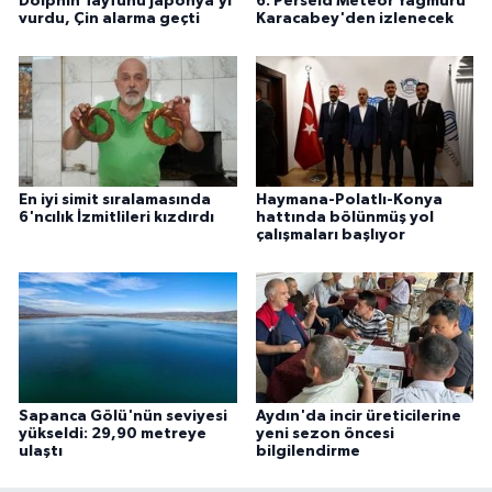
Dolphin Tayfunu Japonya’yı
6. Perseid Meteor Yağmuru
vurdu, Çin alarma geçti
Karacabey'den izlenecek
En iyi simit sıralamasında
Haymana-Polatlı-Konya
6'ncılık İzmitlileri kızdırdı
hattında bölünmüş yol
çalışmaları başlıyor
Sapanca Gölü'nün seviyesi
Aydın'da incir üreticilerine
yükseldi: 29,90 metreye
yeni sezon öncesi
ulaştı
bilgilendirme