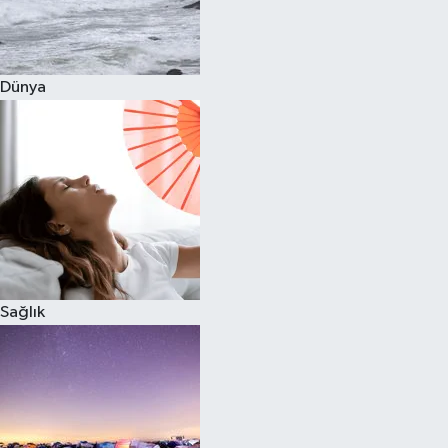
Siyaset
Dünya
Teknoloji
Televizyon
Yaşam-Çevre
Sağlık