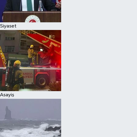
Spor
Siyaset
Burç Yorumları
Çocuk
Eğitim
Hava Durumu
Kadın
Asayiş
Kim kimdir?
Kültür Sanat
Sağlık