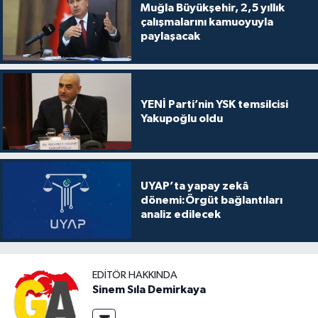
Muğla Büyükşehir, 2,5 yıllık
çalışmalarını kamuoyuyla
paylaşacak
YENİ Parti’nin YSK temsilcisi
Yakupoğlu oldu
UYAP’ta yapay zekâ
dönemi:Örgüt bağlantıları
analiz edilecek
EDITÖR HAKKINDA
Sinem Sıla Demirkaya