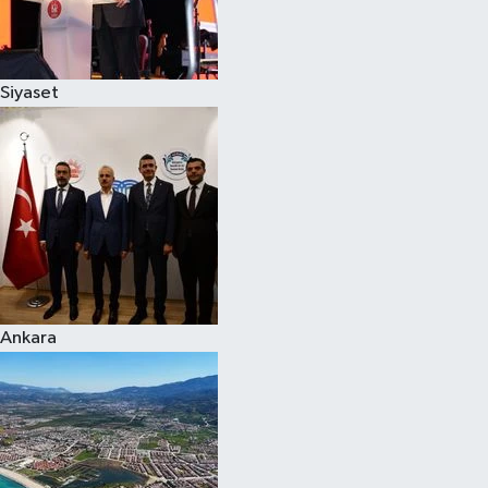
Spor
Siyaset
Burç Yorumları
Çocuk
Eğitim
Hava Durumu
Kadın
Ankara
Kim kimdir?
Kültür Sanat
Sağlık