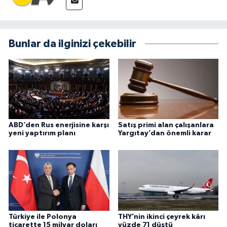
Bunlar da ilginizi çekebilir
ABD’den Rus enerjisine karşı
Satış primi alan çalışanlara
yeni yaptırım planı
Yargıtay’dan önemli karar
Türkiye ile Polonya
THY’nin ikinci çeyrek kârı
ticarette 15 milyar doları
yüzde 71 düştü