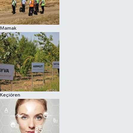
Mamak
Keçiören