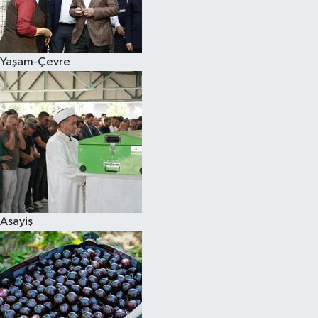
Siyaset
Yaşam-Çevre
Teknoloji
Televizyon
Yaşam-Çevre
Asayiş