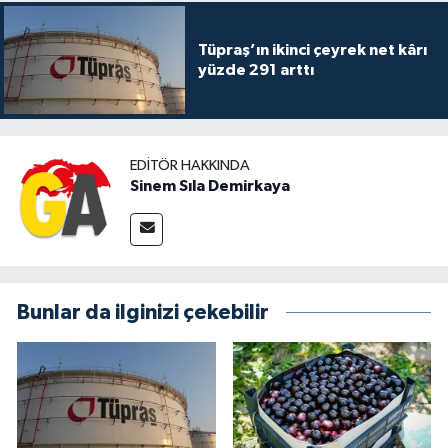
Tüpraş’ın ikinci çeyrek net kârı
yüzde 291 arttı
EDITÖR HAKKINDA
Sinem Sıla Demirkaya
Bunlar da ilginizi çekebilir