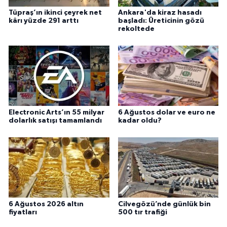
Tüpraş’ın ikinci çeyrek net
Ankara'da kiraz hasadı
kârı yüzde 291 arttı
başladı: Üreticinin gözü
rekoltede
Electronic Arts’ın 55 milyar
6 Ağustos dolar ve euro ne
dolarlık satışı tamamlandı
kadar oldu?
6 Ağustos 2026 altın
Cilvegözü’nde günlük bin
fiyatları
500 tır trafiği