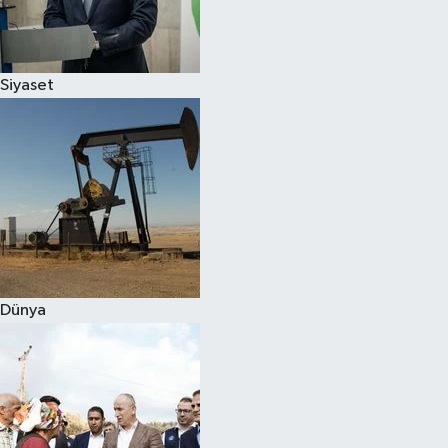
Spor
Siyaset
Burç Yorumları
Çocuk
Eğitim
Hava Durumu
Kadın
Dünya
Kim kimdir?
Kültür Sanat
Sağlık