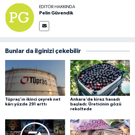
EDITÖR HAKKINDA
Pelin Güvendik
Bunlar da ilginizi çekebilir
Tüpraş’ın ikinci çeyrek net
Ankara'da kiraz hasadı
kârı yüzde 291 arttı
başladı: Üreticinin gözü
rekoltede