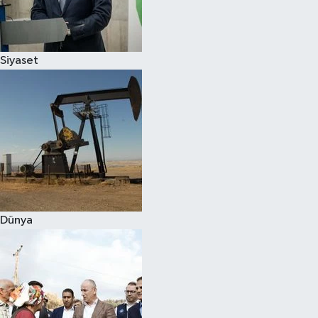
Spor
Siyaset
Burç Yorumları
Çocuk
Eğitim
Hava Durumu
Kadın
Dünya
Kim kimdir?
Kültür Sanat
Sağlık