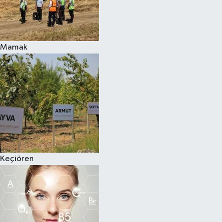
Mamak
Keçiören