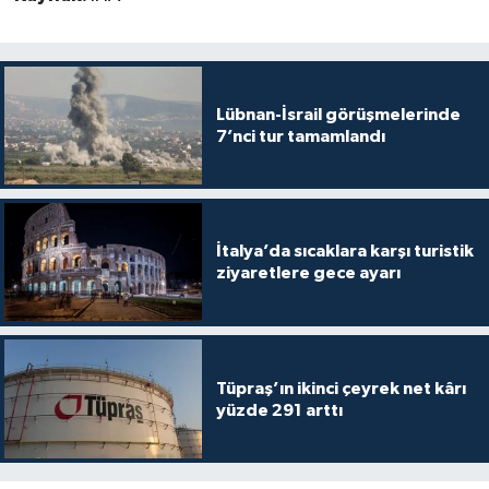
Lübnan-İsrail görüşmelerinde
7’nci tur tamamlandı
İtalya’da sıcaklara karşı turistik
ziyaretlere gece ayarı
Tüpraş’ın ikinci çeyrek net kârı
yüzde 291 arttı