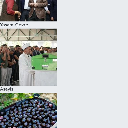
Siyaset
Yaşam-Çevre
Teknoloji
Televizyon
Yaşam-Çevre
Asayiş