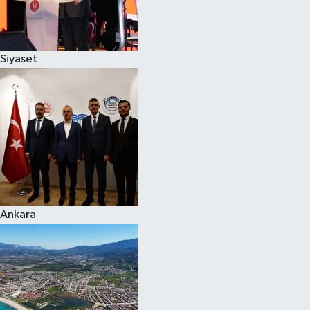
Spor
Siyaset
Burç Yorumları
Çocuk
Eğitim
Hava Durumu
Kadın
Ankara
Kim kimdir?
Kültür Sanat
Sağlık