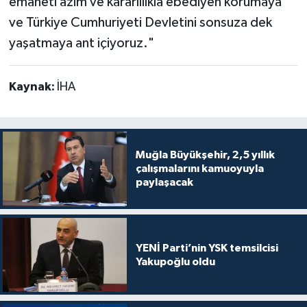
emaneti azim ve kararlılıkla ebediyen korumaya
ve Türkiye Cumhuriyeti Devletini sonsuza dek
yaşatmaya ant içiyoruz."
Kaynak:
İHA
Muğla Büyükşehir, 2,5 yıllık
çalışmalarını kamuoyuyla
paylaşacak
YENİ Parti’nin YSK temsilcisi
Yakupoğlu oldu