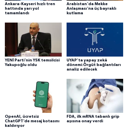
Ankara-Kayseri hızlı tren
Arabistan'da Mekke
hattında yarı yol
Anlaşması'na üç bayraklı
tamamlandı
kutlama
YENİ Parti’nin YSK temsilcisi
UYAP’ta yapay zekâ
Yakupoğlu oldu
dönemi:Örgüt bağlantıları
analiz edilecek
OpenAI, ücretsiz
FDA, ilk mRNA tabanlı grip
ChatGPT’de mesaj kotasını
aşısına onay verdi
kaldırıyor