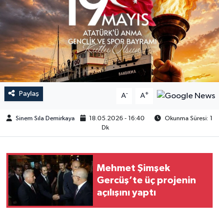
Paylaş
-
+
A
A
Sinem Sıla Demirkaya
18.05.2026 - 16:40
Okunma Süresi: 1
Dk
Mehmet Şimşek
Gercüş’te üç projenin
açılışını yaptı