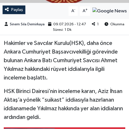
Paylaş
-
+
A
A
Sinem Sıla Demirkaya
09.07.2026 - 12:47
1
Okunma
Süresi: 1 Dk
Hakimler ve Savcılar Kurulu(HSK), daha önce
Ankara Cumhuriyet Başsavcıvekilliği görevinde
bulunan Ankara Batı Cumhuriyet Savcısı Ahmet
Yıkılmaz hakkındaki rüşvet iddialarıyla ilgili
inceleme başlattı.
HSK Birinci Dairesi’nin inceleme kararı, Aziz İhsan
Aktaş’a yönelik “suikast” iddiasıyla hazırlanan
iddianamede Yıkılmaz hakkında yer alan iddiaların
ardından geldi.