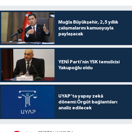
Muğla Büyükşehir, 2,5 yıllık
çalışmalarını kamuoyuyla
paylaşacak
YENİ Parti’nin YSK temsilcisi
Yakupoğlu oldu
UYAP’ta yapay zekâ
dönemi:Örgüt bağlantıları
analiz edilecek