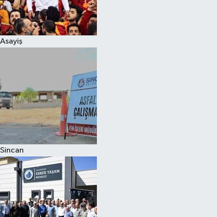
Spor
Asayiş
Burç Yorumları
Çocuk
Eğitim
Hava Durumu
Kadın
Sincan
Kim kimdir?
Kültür Sanat
Sağlık