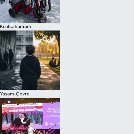
Kızılcahamam
Yaşam-Çevre