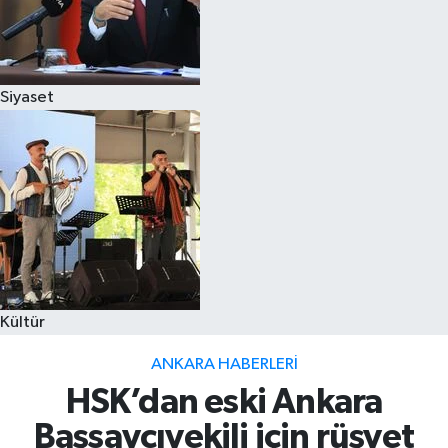
Siyaset
Kültür
ANKARA HABERLERI
HSK’dan eski Ankara
Başsavcıvekili için rüşvet