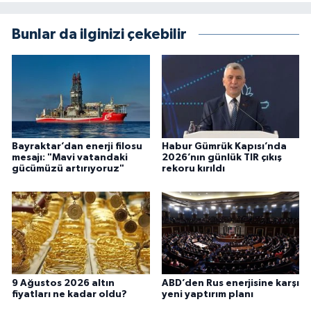
Bunlar da ilginizi çekebilir
Bayraktar’dan enerji filosu
Habur Gümrük Kapısı’nda
mesajı: "Mavi vatandaki
2026’nın günlük TIR çıkış
gücümüzü artırıyoruz"
rekoru kırıldı
9 Ağustos 2026 altın
ABD’den Rus enerjisine karşı
fiyatları ne kadar oldu?
yeni yaptırım planı