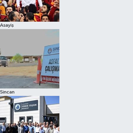
Spor
Asayiş
Burç Yorumları
Çocuk
Eğitim
Hava Durumu
Kadın
Sincan
Kim kimdir?
Kültür Sanat
Sağlık