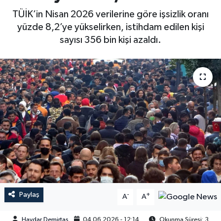
TÜİK’in Nisan 2026 verilerine göre işsizlik oranı
yüzde 8,2’ye yükselirken, istihdam edilen kişi
sayısı 356 bin kişi azaldı.
Paylaş
-
+
A
A
Haydar Demirtaş
04.06.2026 - 12:14
Okunma Süresi: 3