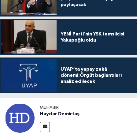
paylaşacak
YENİ Parti’nin YSK temsilcisi
Yakupoğlu oldu
UYAP’ta yapay zekâ
dönemi:Örgüt bağlantıları
analiz edilecek
MUHABIR
Haydar Demirtaş