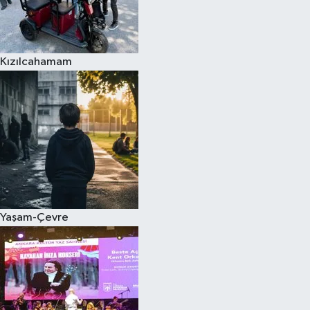
Kızılcahamam
Yaşam-Çevre