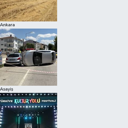
Siyaset
Ankara
Teknoloji
Televizyon
Yaşam-Çevre
Asayiş