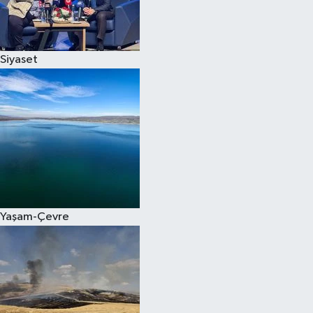
Spor
Siyaset
Burç Yorumları
Çocuk
Eğitim
Hava Durumu
Kadın
Yaşam-Çevre
Kim kimdir?
Kültür Sanat
Sağlık