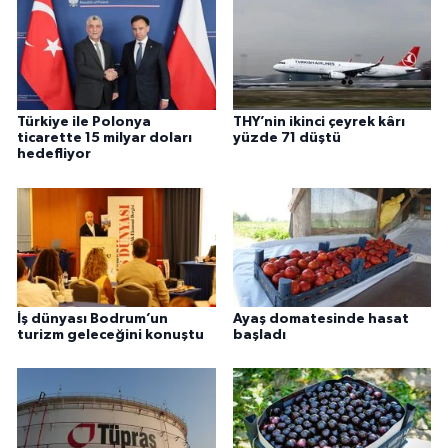
Türkiye ile Polonya
THY’nin ikinci çeyrek kârı
ticarette 15 milyar doları
yüzde 71 düştü
hedefliyor
İş dünyası Bodrum’un
Ayaş domatesinde hasat
turizm geleceğini konuştu
başladı