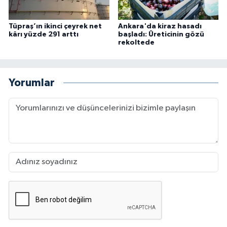
Tüpraş’ın ikinci çeyrek net
Ankara'da kiraz hasadı
kârı yüzde 291 arttı
başladı: Üreticinin gözü
rekoltede
Yorumlar